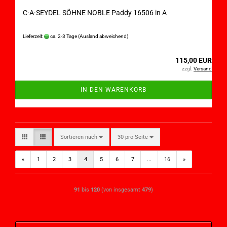
C·A·SEYDEL SÖHNE NOBLE Paddy 16506 in A
Lieferzeit:
ca. 2-3 Tage
(Ausland abweichend)
115,00 EUR
zzgl.
Versand
IN DEN WARENKORB
Sortieren nach
30 pro Seite
«
1
2
3
4
5
6
7
...
16
»
91
bis
120
(von insgesamt
479
)