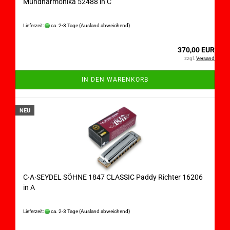
Mundharmonika 52488 in C
Lieferzeit:
ca. 2-3 Tage
(Ausland abweichend)
370,00 EUR
zzgl.
Versand
IN DEN WARENKORB
NEU
C·A·SEYDEL SÖHNE 1847 CLASSIC Paddy Richter 16206
in A
Lieferzeit:
ca. 2-3 Tage
(Ausland abweichend)