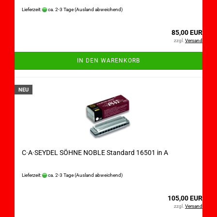
Lieferzeit:
ca. 2-3 Tage
(Ausland abweichend)
85,00 EUR
zzgl.
Versand
IN DEN WARENKORB
NEU
C·A·SEYDEL SÖHNE NOBLE Standard 16501 in A
Lieferzeit:
ca. 2-3 Tage
(Ausland abweichend)
105,00 EUR
zzgl.
Versand