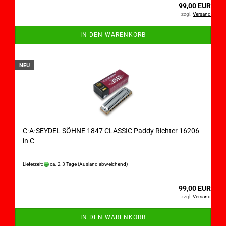
99,00 EUR
zzgl.
Versand
IN DEN WARENKORB
NEU
C·A·SEYDEL SÖHNE 1847 CLASSIC Paddy Richter 16206
in C
Lieferzeit:
ca. 2-3 Tage
(Ausland abweichend)
99,00 EUR
zzgl.
Versand
IN DEN WARENKORB