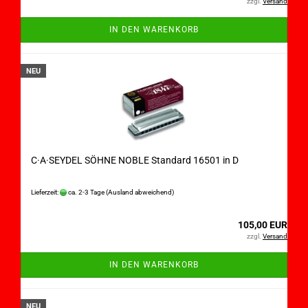
zzgl.
Versand
IN DEN WARENKORB
NEU
C·A·SEYDEL SÖHNE NOBLE Standard 16501 in D
Lieferzeit:
ca. 2-3 Tage
(Ausland abweichend)
105,00 EUR
zzgl.
Versand
IN DEN WARENKORB
NEU