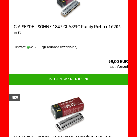
C·A·SEYDEL SÖHNE 1847 CLASSIC Paddy Richter 16206
in G
Lieferzeit:
ca. 2-3 Tage
(Ausland abweichend)
99,00 EUR
zzgl.
Versand
IN DEN WARENKORB
NEU