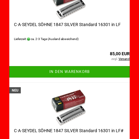
C·A·SEYDEL SÖHNE 1847 SILVER Standard 16301 in LF
Lieferzeit:
ca. 2-3 Tage
(Ausland abweichend)
85,00 EUR
zzgl.
Versand
IN DEN WARENKORB
NEU
C·A·SEYDEL SÖHNE 1847 SILVER Standard 16301 in LF#