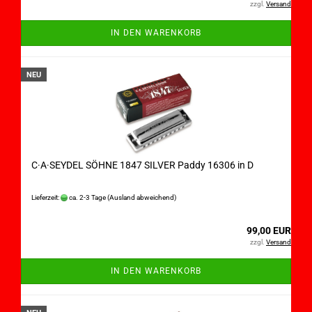
zzgl.
Versand
IN DEN WARENKORB
NEU
C·A·SEYDEL SÖHNE 1847 SILVER Paddy 16306 in D
Lieferzeit:
ca. 2-3 Tage
(Ausland abweichend)
99,00 EUR
zzgl.
Versand
IN DEN WARENKORB