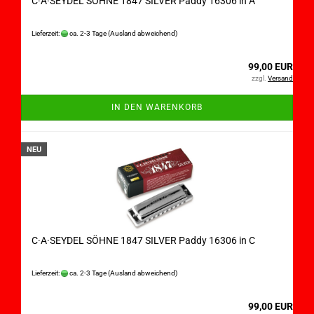
C·A·SEYDEL SÖHNE 1847 SILVER Paddy 16306 in A
Lieferzeit:
ca. 2-3 Tage
(Ausland abweichend)
99,00 EUR
zzgl.
Versand
IN DEN WARENKORB
NEU
C·A·SEYDEL SÖHNE 1847 SILVER Paddy 16306 in C
Lieferzeit:
ca. 2-3 Tage
(Ausland abweichend)
99,00 EUR