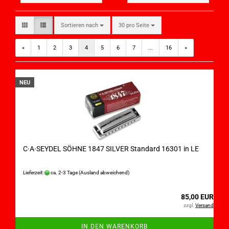
Sortieren nach
30 pro Seite
«
1
2
3
4
5
6
7
...
16
»
NEU
C·A·SEYDEL SÖHNE 1847 SILVER Standard 16301 in LE
Lieferzeit:
ca. 2-3 Tage
(Ausland abweichend)
85,00 EUR
zzgl.
Versand
IN DEN WARENKORB