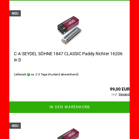
NEU
C·A·SEYDEL SÖHNE 1847 CLASSIC Paddy Richter 16206
in D
Lieferzeit:
ca. 2-3 Tage
(Ausland abweichend)
99,00 EUR
zzgl.
Versand
IN DEN WARENKORB
NEU