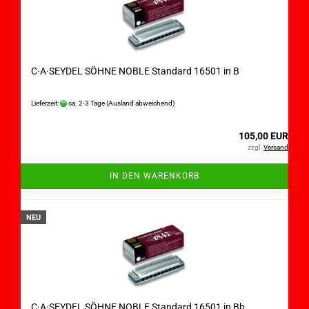
C·A·SEYDEL SÖHNE NOBLE Standard 16501 in B
Lieferzeit:
ca. 2-3 Tage
(Ausland abweichend)
105,00 EUR
zzgl.
Versand
IN DEN WARENKORB
NEU
C·A·SEYDEL SÖHNE NOBLE Standard 16501 in Bb