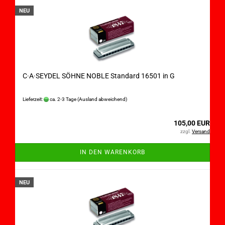
NEU
C·A·SEYDEL SÖHNE NOBLE Standard 16501 in G
Lieferzeit:
ca. 2-3 Tage
(Ausland abweichend)
105,00 EUR
zzgl.
Versand
IN DEN WARENKORB
NEU