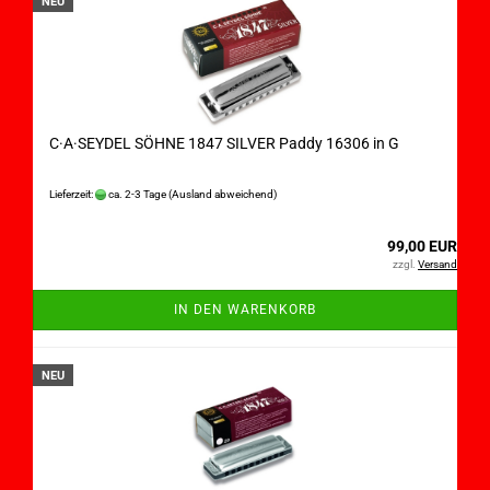
NEU
C·A·SEYDEL SÖHNE 1847 SILVER Paddy 16306 in G
Lieferzeit:
ca. 2-3 Tage
(Ausland abweichend)
99,00 EUR
zzgl.
Versand
IN DEN WARENKORB
NEU