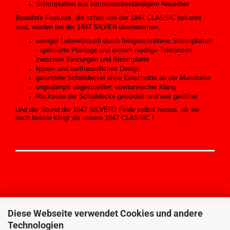
Stimmplatten aus korrosionsbeständigem Neusilber
Bewährte Features, die schon von der 1847 CLASSIC bekannt
sind, wurden bei der 1847 SILVER übernommen:
weniger Luftverbrauch durch feingeschnittene Stimmplatten
- optimierte Planlage und extrem niedrige Toleranzen
zwischen Tonzungen und Stimmplatte
lippen- und bartfreundliches Design
gerundete Schalldeckel ohne Einschnitte an der Mundseite
ungedämpft abgestrahlter, obertonreicher Klang
Rückseite der Schalldecke gebördelt und weit geöffnet
Und der Sound der 1847 SILVER? Finde selbst heraus, ob sie
noch
besser klingt als unsere 1847 CLASSIC !
Diese Webseite verwendet Cookies und andere
Technologien
MEHR ÜBER...