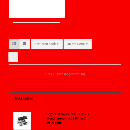
Sortieren nach
30 pro Seite
1
1
bis
15
(von insgesamt
15
)
Bestseller
Seydel Oktav CONCERTO STEEL
Mundharmonika 31401 in C
99,00 EUR