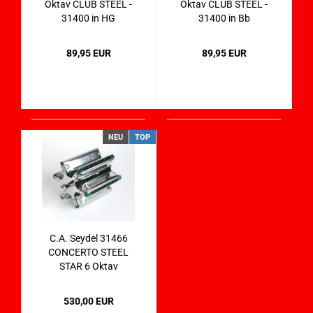
Oktav CLUB STEEL -
Oktav CLUB STEEL -
31400 in HG
31400 in Bb
89,95 EUR
89,95 EUR
NEU
TOP
C.A. Seydel 31466
CONCERTO STEEL
STAR 6 Oktav
Mundharmonika in
Bb, F, C, HG, D und A
530,00 EUR