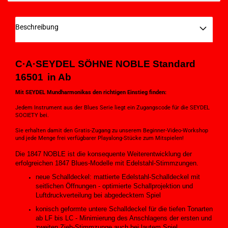
Beschreibung
C·A·SEYDEL SÖHNE N
OBLE
Standard
16501
in Ab
Mit SEYDEL Mundharmonikas den richtigen Einstieg finden:
Jedem Instrument aus der Blues Serie liegt ein Zugangscode für die SEYDEL
SOCIETY bei.
Sie erhalten damit den Gratis-Zugang zu unserem Beginner-Video-Workshop
und jede Menge frei verfügbarer Playalong-Stücke zum Mitspielen!
Die 1847 NOBLE ist die konsequente Weiterentwicklung der
erfolgreichen 1847 Blues-Modelle mit Edelstahl-Stimmzungen.
neue Schalldeckel: mattierte Edelstahl-Schalldeckel mit
seitlichen Öffnungen - optimierte Schallprojektion und
Luftdruckverteilung bei abgedecktem Spiel
konisch geformte untere Schalldeckel für die tiefen Tonarten
ab LF bis LC - Minimierung des Anschlagens der ersten und
zweiten Zieh-Stimmzunge auch bei lautem Spiel