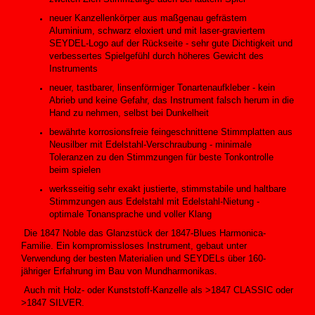
neuer Kanzellenkörper aus maßgenau gefrästem
Aluminium, schwarz eloxiert und mit laser-graviertem
SEYDEL-Logo auf der Rückseite - sehr gute Dichtigkeit und
verbessertes Spielgefühl durch höheres Gewicht des
Instruments
neuer, tastbarer, linsenförmiger Tonartenaufkleber - kein
Abrieb und keine Gefahr, das Instrument falsch herum in die
Hand zu nehmen, selbst bei Dunkelheit
bewährte korrosionsfreie feingeschnittene Stimmplatten aus
Neusilber mit Edelstahl-Verschraubung - minimale
Toleranzen zu den Stimmzungen für beste Tonkontrolle
beim spielen
werksseitig sehr exakt justierte, stimmstabile und haltbare
Stimmzungen aus Edelstahl mit Edelstahl-Nietung -
optimale Tonansprache und voller Klang
Die 1847 Noble das Glanzstück der 1847-Blues Harmonica-
Familie. Ein kompromissloses Instrument, gebaut unter
Verwendung der besten Materialien und SEYDELs über 160-
jähriger Erfahrung im Bau von Mundharmonikas.
Auch mit Holz- oder Kunststoff-Kanzelle als >1847 CLASSIC oder
>1847 SILVER.