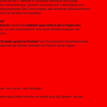
owie bei der C Variante in 'Orchestra-Stimmung' sind einige
er Vollventilierung). Dadurch verbessert sich Luftdichtigkeit und
ding bestimmter Zieh-Töne erhalten; alle ventilierten Blastöne können
d mit Ventilien nicht spielbar).
zip?
dstücks
werden die
Halbtöne ganz einfach durch Kippen des
t aus, um alle chromatischen Töne durch direktes Anspielen der
ichen.
"Schieber-gedrückt-Position"
bei Chromatischen Mundharmonikas.
ppt oder der Spieler verändert die Position seiner Lippen
ne - Nur Löcher - kein Schieber!
len ganz intuitiv und wie von selbst, auch bei Spielern, die seit