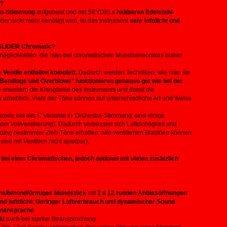
c?
o-Stimmung
aufgebaut und mit SEYDELs
haltbaren Edelstahl-
er nicht mehr benötigt wird, ist das Instrument
sehr luftdicht und
NSLIDER Chromatic?
elmöglichkeiten, die man bei chromatischen Mundharmonikas bisher
n
Ventile entfallen komplett.
Dadurch werden Techniken, wie man sie
Bendings und Overblows* funktionieren genauso gut wie bei der
 erweitern die Klangfarbe des Instruments und damit die
 erheblich. Viele der Töne können auf unterschiedliche Art und Weise
owie bei der C Variante in 'Orchestra-Stimmung' sind einige
er Vollventilierung). Dadurch verbessert sich Luftdichtigkeit und
ding bestimmter Zieh-Töne erhalten; alle ventilierten Blastöne können
d mit Ventilien nicht spielbar).
bei einer Chromatischen, jedoch optional mit vielen zusätzlich
 halbmondförmiges Mundstück
mit
2 x 12 runden Anblasöffnungen
und luftdicht: Geringer Luftverbrauch und dynamischer Sound
Tonansprache
ät
auch bei starker Beanspruchung