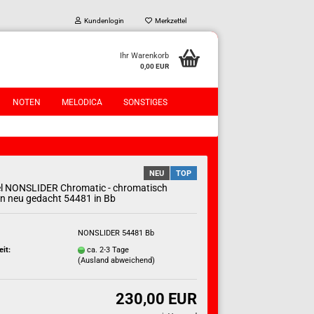
Kundenlogin
Merkzettel
Ihr Warenkorb
0,00 EUR
NOTEN
MELODICA
SONSTIGES
NEU
TOP
l NONSLIDER Chromatic - chromatisch
en neu gedacht 54481 in Bb
?
NONSLIDER 54481 Bb
eit:
ca. 2-3 Tage
(Ausland abweichend)
230,00 EUR