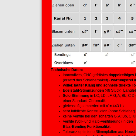
Technische Daten:
innovatives, CNC gefrästes
doppelreihiges
(ersetzt das Schieberpaket) -
wartungsfrei 
voller, lauter Klang und schnelle direkte 
Edelstahl-Stimmzungen
(48 Stück):
Langleb
Solo-Stimmung
in LC, LD, LF, G, A, Bb, C 
einer Standard-Chromatik
gleichstufig temperiert mit a' = 443 Hz
sehr luftdichte Konstruktion (ohne Schieber)
keine Ventile bei den Tonarten G, A; Bb, C, 
Ventile (Voll- und Halb-Ventilierung) in den 
Blas-Bending Funktionalität
Toleranz-optimierte Stimmplatten aus Neusil