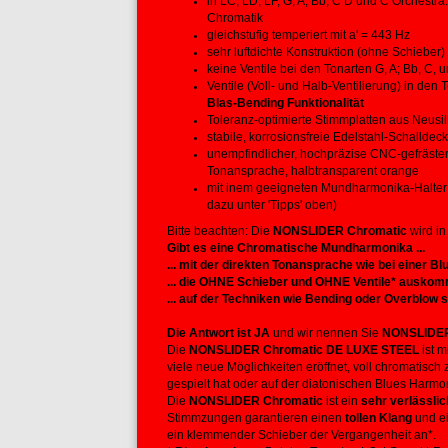
in LC, LD, LF, G, A, Bb, C D und C Orchestr
Chromatik
gleichstufig temperiert mit a' = 443 Hz
sehr luftdichte Konstruktion (ohne Schieber)
keine Ventile bei den Tonarten G, A; Bb, C, 
Ventile (Voll- und Halb-Ventilierung) in den 
Blas-Bending Funktionalität
Toleranz-optimierte Stimmplatten aus Neusil
stabile, korrosionsfreie Edelstahl-Schalldeck
unempfindlicher, hochpräzise CNC-gefräster 
Tonansprache, halbtransparent orange
mit inem geeigneten Mundharmonika-Halter
dazu unter 'Tipps' oben)
Bitte beachten: Die
NONSLIDER Chromatic
wird in
Gibt es eine Chromatische Mundharmonika ...
... mit der direkten Tonansprache wie bei einer 
... die OHNE Schieber und OHNE Ventile* ausko
... auf der Techniken wie Bending oder Overblow s
Die Antwort ist JA
und wir nennen Sie
NONSLIDER
Die
NONSLIDER Chromatic DE LUXE STEEL
ist 
viele neue Möglichkeiten eröffnet, voll chromatisc
gespielt hat oder auf der diatonischen Blues Harmo
Die
NONSLIDER Chromatic
ist ein
sehr verlässli
Stimmzungen garantieren einen
tollen Klang
und ei
ein klemmender Schieber der Vergangenheit an*.