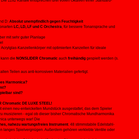
a: Die 12x2 Kanäle entsprechen drei vollen Oktaven einer Standard-
und D:
Absolut unempfindlich gegen Feuchtigkeit
Tonarten
LC, LD, LF und C Orchestra
, für bessere Tonansprache und
ber mit sehr guter Planlage
el
Acrylglas-Kanzellenkörper mit optimierten Kanzellen für ideale
 kann die
NONSLIDER Chromatic
auch
freihändig
gespielt werden (s.
 allen Teilen aus anti-korrosiven Materialien gefertigt.
Blues Harmonica?
mmt?
pielbar sind?
 Chromatic DE LUXE STEEL!
mit einen neu-entwickelten Mundstück ausgestattet, das dem Spieler
h zu musizieren - egal ob dieser bisher Chromatische Mundharmonika
nica unterwegs war! Die
ches, nahezu wartungsfreies Instrument
. 48 stimmstabile Edelstahl-
n langes Spielvergnügen. Außerdem gehören verklebte Ventile oder