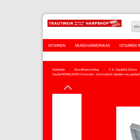
Alle
GITARREN
MUNDHARMONIKAS
GITARREN I
VIOLINEN
»
»
Startseite
Mundharmonikas
C.A. Seydel & Söhne
Seydel NONSLIDER Chromatic - chromatisch Spielen neu gedach