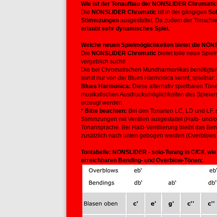
Wie ist der Tonaufbau der NONSLIDER Chromati
Die
NONSLIDER Chromatic
ist in der gängigen
Sol
Stimmzungen
ausgestattet. Da zudem der Tonschieb
erlaubt sehr dynamisches Spiel.
Welche neuen Spielmöglichkeiten bietet die NO
Die
NONSLIDER
Chromatic
bietet tolle neue Spi
vergeblich sucht!
Die bei Chromatischen Mundharmonikas benötigte
sonst nur von der Blues Harmonica kennt, spielbar:
Blues Harmonica:
Diese alternativ spielbaren Töne
musikalischen Ausdrucksmöglichkeiten des Spielers
erzeugt werden.
* Bitte beachten:
Bei den Tonarten LC, LD und LF, s
Stimmzungen mit Ventilen ausgestattet (Halb- und/od
Tonansprache. Bei Halb-Ventilierung bleibt das Ben
zusätzlich nach unten gebogen werden (Overblows sin
Tontabelle: NONSLIDER - solo-Tuning in C/C#, wie 
erreichbaren Bending- und Overblow-Tönen: