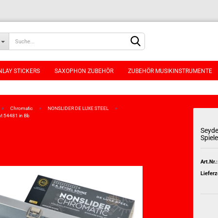
NLAY STICKERS
SAXOPHON ZUBEHÖR
ZUBEHÖR MUSIKINSTRUMENTE
»
»
»
Chromatic
NONSLIDER DE LUXE STEEL
t 54481 in Bb
Seyde
Spiel
Konto erstellen
Passwort vergessen
Art.Nr.:
Lieferz