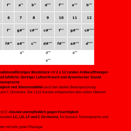
 halbmondförmiges Mundstück
mit
2 x 12 runden Anblasöffnungen
und luftdicht: Geringer Luftverbrauch und dynamischer Sound
Tonansprache
igkeit und Stimmstabilität
auch bei starker Beanspruchung
D und C Orchestra: Die 12x2 Kanäle entsprechen drei vollen Oktaven
und D:
Absolut unempfindlich gegen Feuchtigkeit
Tonarten
LC, LD, LF und C Orchestra
, für bessere Tonansprache und
ber mit sehr guter Planlage