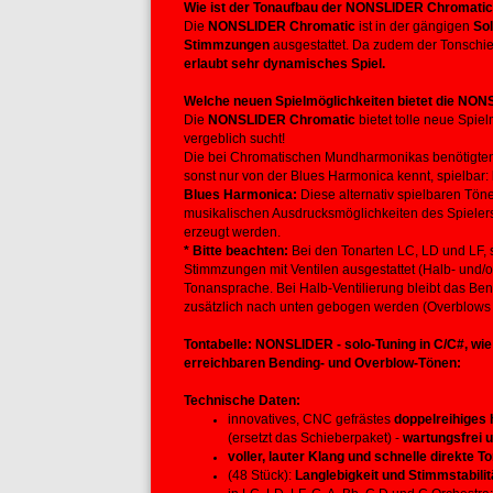
Wie ist der Tonaufbau der NONSLIDER Chromati
Die
NONSLIDER Chromatic
ist in der gängigen
Sol
Stimmzungen
ausgestattet. Da zudem der Tonschieb
erlaubt sehr dynamisches Spiel.
Welche neuen Spielmöglichkeiten bietet die NO
Die
NONSLIDER
Chromatic
bietet tolle neue Spi
vergeblich sucht!
Die bei Chromatischen Mundharmonikas benötigte
sonst nur von der Blues Harmonica kennt, spielbar:
Blues Harmonica:
Diese alternativ spielbaren Töne
musikalischen Ausdrucksmöglichkeiten des Spielers
erzeugt werden.
* Bitte beachten:
Bei den Tonarten LC, LD und LF, s
Stimmzungen mit Ventilen ausgestattet (Halb- und/od
Tonansprache. Bei Halb-Ventilierung bleibt das Ben
zusätzlich nach unten gebogen werden (Overblows sin
Tontabelle: NONSLIDER - solo-Tuning in C/C#, wie 
erreichbaren Bending- und Overblow-Tönen:
Technische Daten:
innovatives, CNC gefrästes
doppelreihiges
(ersetzt das Schieberpaket) -
wartungsfrei 
voller, lauter Klang und schnelle direkte 
(48 Stück):
Langlebigkeit und Stimmstabilit