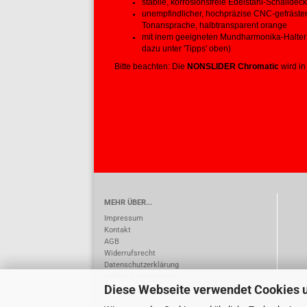
stabile, korrosionsfreie Edelstahl-Schalldeck
unempfindlicher, hochpräzise CNC-gefräster 
Tonansprache, halbtransparent orange
mit inem geeigneten Mundharmonika-Halter
dazu unter 'Tipps' oben)
Bitte beachten: Die
NONSLIDER Chromatic
wird in
MEHR ÜBER...
Impressum
Kontakt
AGB
Widerrufsrecht
Datenschutzerklärung
Cookie Einstellungen
Diese Webseite verwendet Cookies 