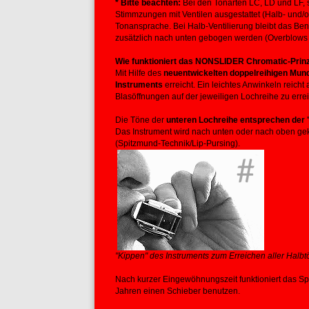
* Bitte beachten:
Bei den Tonarten LC, LD und LF, s
Stimmzungen mit Ventilen ausgestattet (Halb- und/od
Tonansprache. Bei Halb-Ventilierung bleibt das Ben
zusätzlich nach unten gebogen werden (Overblows sin
Wie funktioniert das NONSLIDER Chromatic-Prin
Mit Hilfe des
neuentwickelten doppelreihigen Mun
Instruments
erreicht. Ein leichtes Anwinkeln reich
Blasöffnungen auf der jeweiligen Lochreihe zu erre
Die Töne der
unteren Lochreihe entsprechen der 
Das Instrument wird nach unten oder nach oben geki
(Spitzmund-Technik/Lip-Pursing).
"Kippen" des Instruments zum Erreichen aller Halbtö
Nach kurzer Eingewöhnungszeit funktioniert das Spie
Jahren einen Schieber benutzen.