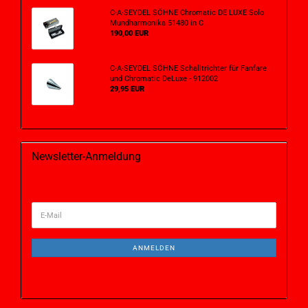
C·A·SEYDEL SÖHNE Chromatic DE LUXE Solo
Mundharmonika 51480 in C
190,00 EUR
C·A·SEYDEL SÖHNE Schalltrichter für Fanfare
und Chromatic DeLuxe - 912002
29,95 EUR
Newsletter-Anmeldung
ANMELDEN