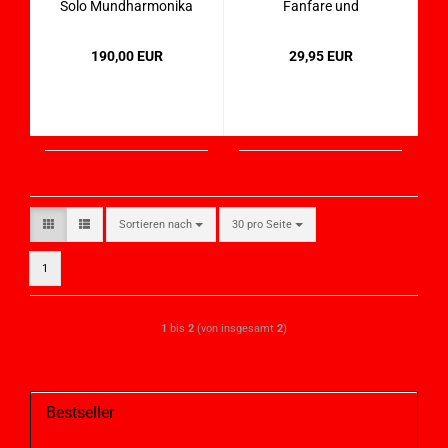
Solo Mundharmonika
Fanfare und
51480 in C
Chromatic DeLuxe -
912002
190,00 EUR
29,95 EUR
Sortieren nach
30 pro Seite
1
1
bis
2
(von insgesamt
2
)
Bestseller