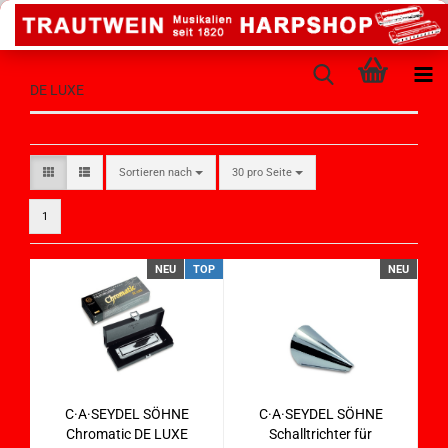
DE LUXE
Sortieren nach
30 pro Seite
1
NEU
TOP
NEU
C·A·SEYDEL SÖHNE
C·A·SEYDEL SÖHNE
Chromatic DE LUXE
Schalltrichter für