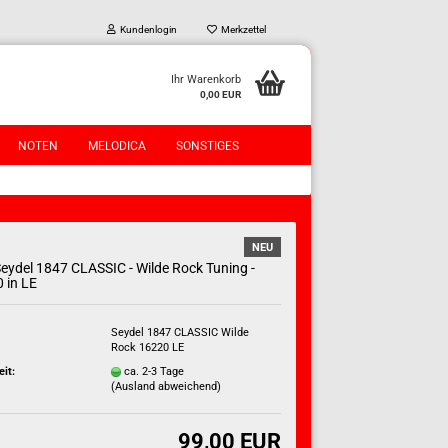
Kundenlogin
Merkzettel
Ihr Warenkorb
0,00 EUR
NOTEN
MELODICA
SONSTIGES
NEU
Seydel 1847 CLASSIC - Wilde Rock Tuning -
 in LE
?
Seydel 1847 CLASSIC Wilde
Rock 16220 LE
eit:
ca. 2-3 Tage
(Ausland abweichend)
99,00 EUR