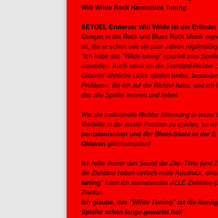
Will Wilde Rock Harmonica Tuning
SEYDEL Endorser Will Wilde ist der Erfinde
Gangart in der Rock und Blues Rock Musik eign
ist, die er schon seit ein paar Jahren regelmäßig
"Ich habe das "Wilde tuning" speziell zum Spi
entworfen. Auch wenn ich die Standard-Richter S
Gitarren”-ähnliche Licks spielen wollte, besonde
Probleme, die ich auf der Richter hatte, und ich b
das alle Spieler kennen und lieben.
War die traditionelle Richter Stimmung in erster
Tonleiter in der ersten Position zu spielen, so ist
pentatonischen und der Blues-Skala in der 2.
Oktaven
gleichermaßen!
Ich habe immer den Sound der Zieh-Töne (und Zi
die Ziehtöne haben einfach mehr Ausdruck, einen
tuning
" kann ich ausnahmslos ALLE Ziehtöne (1-
Ziehton.
Ich glaube, das "Wilde Tuning" ist die Konfi
Spieler schon lange gewartet hat!
"