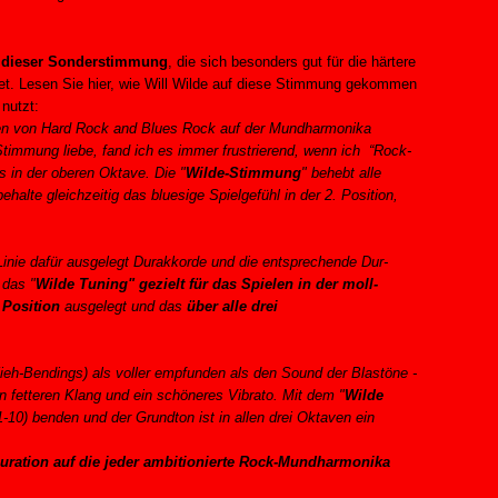
r dieser Sonderstimmung
, die sich besonders gut für die härtere
et. Lesen Sie hier, wie Will Wilde auf diese Stimmung gekommen
 nutzt:
elen von Hard Rock and Blues Rock auf der Mundharmonika
timmung liebe, fand ich es immer frustrierend, wenn ich “Rock-
rs in der oberen Oktave. Die "
Wilde-Stimmung
" behebt alle
ehalte gleichzeitig das bluesige Spielgefühl in der 2. Position,
 Linie dafür ausgelegt Durakkorde und die entsprechende Dur-
 das "
Wilde Tuning" gezielt für das Spielen in der moll-
 Position
ausgelegt und das
über alle drei
eh-Bendings) als voller empfunden als den Sound der Blastöne -
 fetteren Klang und ein schöneres Vibrato. Mit dem "
Wilde
10) benden und der Grundton ist in allen drei Oktaven ein
guration auf die jeder ambitionierte Rock-Mundharmonika