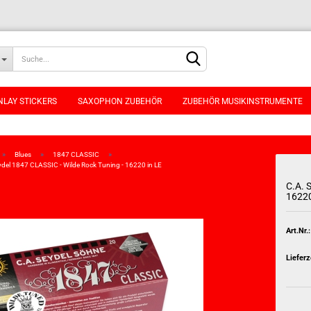
NLAY STICKERS
SAXOPHON ZUBEHÖR
ZUBEHÖR MUSIKINSTRUMENTE
»
»
»
Blues
1847 CLASSIC
ydel 1847 CLASSIC - Wilde Rock Tuning - 16220 in LE
C.A. 
16220
Konto erstellen
Passwort vergessen
Art.Nr.:
Lieferz