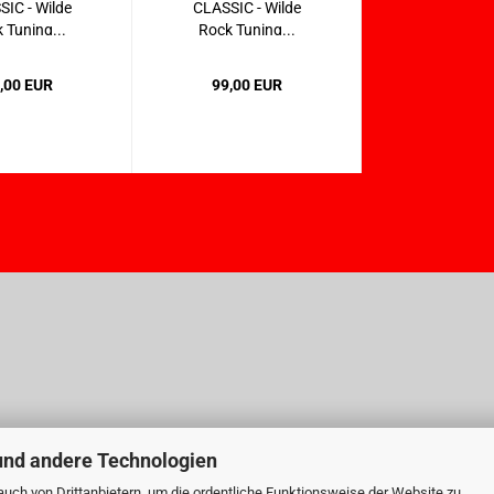
IC - Wilde
CLASSIC - Wilde
 Tuning...
Rock Tuning...
,00 EUR
99,00 EUR
und andere Technologien
uch von Drittanbietern, um die ordentliche Funktionsweise der Website zu