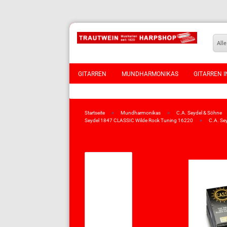
Alle
GITARREN
MUNDHARMONIKAS
GITARREN I
VIOLINEN
»
»
Startseite
Mundharmonikas
C.A. Seydel & Söhne
»
Seydel 1847 CLASSIC Wilde Rock Tuning 16220
C.A. Se