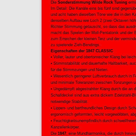
Die
Sonderstimmung Wilde Rock Tuning
ermö
Im Detail: Die Kanäle eins bis fünf sind gegenü
und acht haben dieselben Töne wie die in den Kan
denselben Aufbau wie Loch 2 (zwei Oktaven höhe
Richter Stimmung getauscht, so dass das ausdru
macht das Spielen der Moll-Pentatonik und der 
zum Erreichen der kleinen Terz und der verminde
zu spielende Zieh-Bendings.
Eigenschaften der 1847 CLASSIC
• Voller, lauter und obertonreicher Klang bei le
• Stimmstabilität und dauerhafte Haltbarkeit, 
für die Stimmzungen und Nieten.
• Wesentlich geringerer Luftverbrauch durch in F
und minimale Toleranzen zwischen Tonzungen u
• Ungedämpft abgestrahlter Klang durch die an d
Schalldeckel sind aus extra dickem Edelstahl-B
notwendige Stabilität.
• Lippen- und bartfreundliches Design durch Sc
ergonomisch geformten, leicht vorgewölbten, ab
• Feuchtigkeitsunempfindlich durch schwellfreie
Kanzellenkörper.
Die
1847
, eine Mundharmonika, die durch Innovat