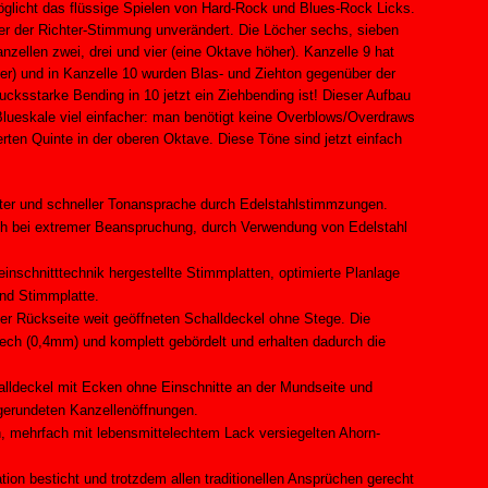
glicht das flüssige Spielen von Hard-Rock und Blues-Rock Licks.
ber der Richter-Stimmung unverändert. Die Löcher sechs, sieben
zellen zwei, drei und vier (eine Oktave höher). Kanzelle 9 hat
r) und in Kanzelle 10 wurden Blas- und Ziehton gegenüber der
cksstarke Bending in 10 jetzt ein Ziehbending ist! Dieser Aufbau
Blueskale viel einfacher: man benötigt keine Overblows/Overdraws
rten Quinte in der oberen Oktave. Diese Töne sind jetzt einfach
ichter und schneller Tonansprache durch Edelstahlstimmzungen.
auch bei extremer Beanspruchung, durch Verwendung von Edelstahl
einschnitttechnik hergestellte Stimmplatten, optimierte Planlage
nd Stimmplatte.
er Rückseite weit geöffneten Schalldeckel ohne Stege. Die
lech (0,4mm) und komplett gebördelt und erhalten dadurch die
halldeckel mit Ecken ohne Einschnitte an der Mundseite und
gerundeten Kanzellenöffnungen.
n, mehrfach mit lebensmittelechtem Lack versiegelten Ahorn-
ion besticht und trotzdem allen traditionellen Ansprüchen gerecht