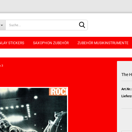
NLAY STICKERS
SAXOPHON ZUBEHÖR
ZUBEHÖR MUSIKINSTRUMENTE
k 3
The H
Konto erstellen
Art.Nr.:
Passwort vergessen
Lieferz