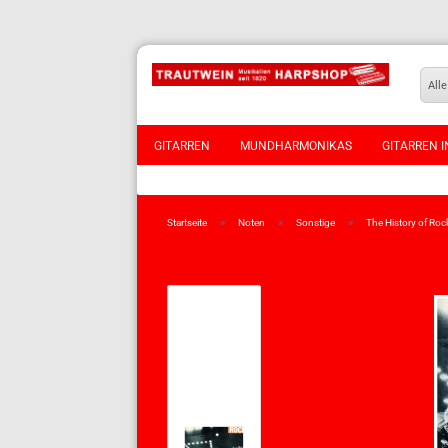
Alle
GITARREN
MUNDHARMONIKAS
GITARREN I
VIOLINEN
»
»
»
Startseite
Noten
Sonstige
The History of Roc