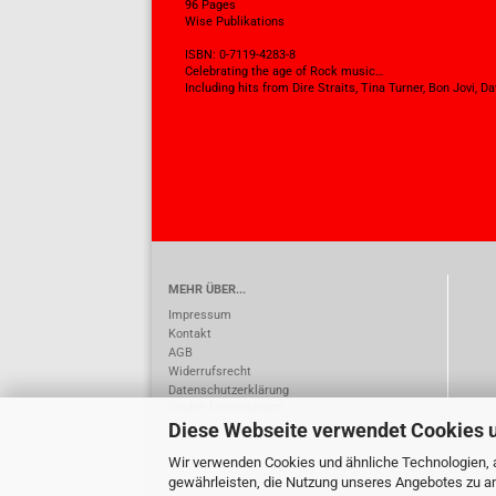
96 Pages
Wise Publikations
ISBN: 0-7119-4283-8
Celebrating the age of Rock music…
Including hits from Dire Straits, Tina Turner, Bon Jovi, 
MEHR ÜBER...
Impressum
Kontakt
AGB
Widerrufsrecht
Datenschutzerklärung
Cookie Einstellungen
Diese Webseite verwendet Cookies 
Wir verwenden Cookies und ähnliche Technologien, a
gewährleisten, die Nutzung unseres Angebotes zu an