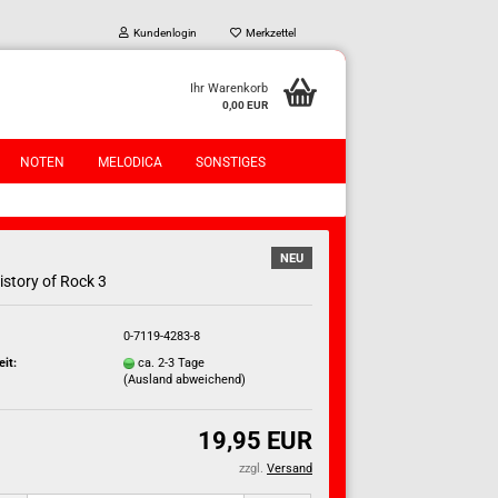
Kundenlogin
Merkzettel
Ihr Warenkorb
0,00 EUR
NOTEN
MELODICA
SONSTIGES
NEU
istory of Rock 3
0-7119-4283-8
?
eit:
ca. 2-3 Tage
(Ausland abweichend)
19,95 EUR
zzgl.
Versand