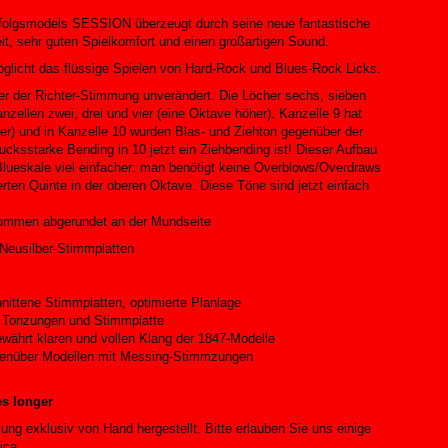
folgsmodels SESSION überzeugt durch seine neue fantastische
it, sehr guten Spielkomfort und einen großartigen Sound.
glicht das flüssige Spielen von Hard-Rock und Blues-Rock Licks.
ber der Richter-Stimmung unverändert. Die Löcher sechs, sieben
zellen zwei, drei und vier (eine Oktave höher). Kanzelle 9 hat
r) und in Kanzelle 10 wurden Blas- und Ziehton gegenüber der
cksstarke Bending in 10 jetzt ein Ziehbending ist! Dieser Aufbau
Blueskale viel einfacher: man benötigt keine Overblows/Overdraws
rten Quinte in der oberen Oktave. Diese Töne sind jetzt einfach
kommen abgerundet an der Mundseite
Neusilber-Stimmplatten
nittene Stimmplatten, optimierte Planlage
n Tonzungen und Stimmplatte
währt klaren und vollen Klang der 1847-Modelle
gegenüber Modellen mit Messing-Stimmzungen
es longer
ng exklusiv von Hand hergestellt. Bitte erlauben Sie uns einige
ica.