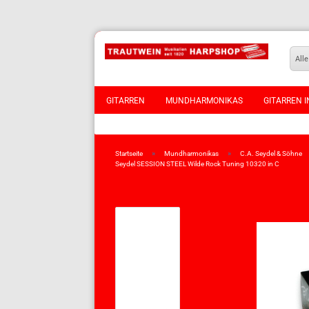
Alle
GITARREN
MUNDHARMONIKAS
GITARREN I
VIOLINEN
»
»
Startseite
Mundharmonikas
C.A. Seydel & Söhne
Seydel SESSION STEEL Wilde Rock Tuning 10320 in C