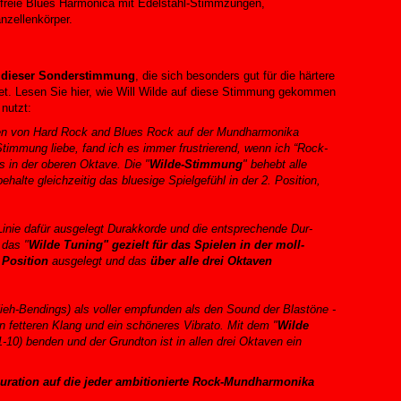
freie Blues Harmonica mit Edelstahl-Stimmzungen,
nzellenkörper.
r dieser Sonderstimmung
, die sich besonders gut für die härtere
et. Lesen Sie hier, wie Will Wilde auf diese Stimmung gekommen
 nutzt:
elen von Hard Rock and Blues Rock auf der Mundharmonika
timmung liebe, fand ich es immer frustrierend, wenn ich “Rock-
rs in der oberen Oktave. Die "
Wilde-Stimmung
" behebt alle
ehalte gleichzeitig das bluesige Spielgefühl in der 2. Position,
 Linie dafür ausgelegt Durakkorde und die entsprechende Dur-
 das "
Wilde Tuning" gezielt für das Spielen in der moll-
 Position
ausgelegt und das
über alle drei Oktaven
eh-Bendings) als voller empfunden als den Sound der Blastöne -
 fetteren Klang und ein schöneres Vibrato. Mit dem "
Wilde
10) benden und der Grundton ist in allen drei Oktaven ein
guration auf die jeder ambitionierte Rock-Mundharmonika