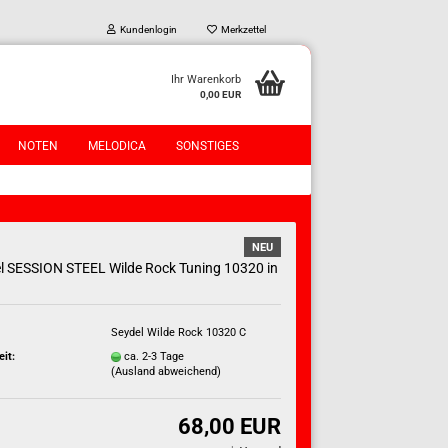
Kundenlogin
Merkzettel
Ihr Warenkorb
0,00 EUR
NOTEN
MELODICA
SONSTIGES
NEU
l SESSION STEEL Wilde Rock Tuning 10320 in
?
Seydel Wilde Rock 10320 C
eit:
ca. 2-3 Tage
(Ausland abweichend)
68,00 EUR