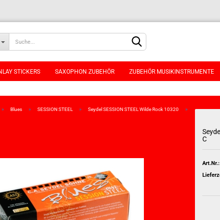
NLAY STICKERS
SAXOPHON ZUBEHÖR
ZUBEHÖR MUSIKINSTRUMENTE
»
»
»
»
Blues
SESSION STEEL
Seydel SESSION STEEL Wilde Rock 10320
Seyde
C
Konto erstellen
Passwort vergessen
Art.Nr.:
Lieferz