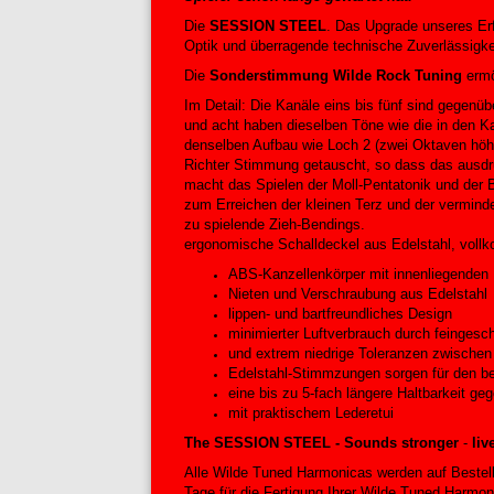
Die
SESSION STEEL
. Das Upgrade unseres Er
Optik und überragende technische Zuverlässigke
Die
Sonderstimmung Wilde Rock Tuning
ermö
Im Detail: Die Kanäle eins bis fünf sind gegenü
und acht haben dieselben Töne wie die in den Kan
denselben Aufbau wie Loch 2 (zwei Oktaven höhe
Richter Stimmung getauscht, so dass das ausdru
macht das Spielen der Moll-Pentatonik und der 
zum Erreichen der kleinen Terz und der verminde
zu spielende Zieh-Bendings.
ergonomische Schalldeckel aus Edelstahl, voll
ABS-Kanzellenkörper mit innenliegenden 
Nieten und Verschraubung aus Edelstahl
lippen- und bartfreundliches Design
minimierter Luftverbrauch durch feingesch
und extrem niedrige Toleranzen zwische
Edelstahl-Stimmzungen sorgen für den be
eine bis zu 5-fach längere Haltbarkeit 
mit praktischem Lederetui
The SESSION STEEL - Sounds stronger
-
liv
Alle Wilde Tuned Harmonicas werden auf Bestellu
Tage für die Fertigung Ihrer Wilde Tuned Harmon