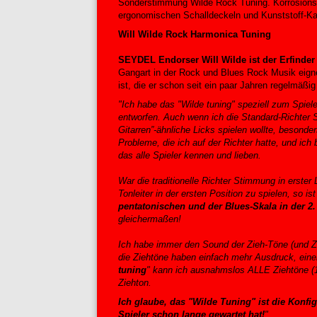
Sonderstimmung Wilde Rock Tuning. Korrosions
ergonomischen Schalldeckeln und Kunststoff-Ka
Will Wilde Rock Harmonica Tuning
SEYDEL Endorser Will Wilde ist der Erfinde
Gangart in der Rock und Blues Rock Musik eign
ist, die er schon seit ein paar Jahren regelmäßig
"Ich habe das "Wilde tuning" speziell zum Spi
entworfen. Auch wenn ich die Standard-Richter S
Gitarren”-ähnliche Licks spielen wollte, besonde
Probleme, die ich auf der Richter hatte, und ich b
das alle Spieler kennen und lieben.
War die traditionelle Richter Stimmung in erster
Tonleiter in der ersten Position zu spielen, so ist
pentatonischen und der Blues-Skala in der 2.
gleichermaßen!
Ich habe immer den Sound der Zieh-Töne (und Zi
die Ziehtöne haben einfach mehr Ausdruck, einen
tuning
" kann ich ausnahmslos ALLE Ziehtöne (1-
Ziehton.
Ich glaube, das "Wilde Tuning" ist die Konfi
Spieler schon lange gewartet hat!
"