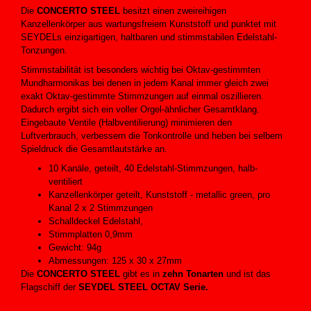
Die
CONCERTO STEEL
besitzt einen zweireihigen
Kanzellenkörper aus wartungsfreiem Kunststoff und punktet mit
SEYDELs einzigartigen, haltbaren und stimmstabilen Edelstahl-
Tonzungen.
Stimmstabilität ist besonders wichtig bei Oktav-gestimmten
Mundharmonikas bei denen in jedem Kanal immer gleich zwei
exakt Oktav-gestimmte Stimmzungen auf einmal oszillieren.
Dadurch ergibt sich ein voller Orgel-ähnlicher Gesamtklang.
Eingebaute Ventile (Halbventilierung) minimieren den
Luftverbrauch, verbessern die Tonkontrolle und heben bei selbem
Spieldruck die Gesamtlautstärke an.
10 Kanäle, geteilt, 40 Edelstahl-Stimmzungen, halb-
ventiliert
Kanzellenkörper geteilt, Kunststoff - metallic green, pro
Kanal 2 x 2 Stimmzungen
Schalldeckel Edelstahl,
Stimmplatten 0,9mm
Gewicht: 94g
Abmessungen: 125 x 30 x 27mm
Die
CONCERTO STEEL
gibt es in
zehn Tonarten
und ist das
Flagschiff der
SEYDEL STEEL OCTAV Serie.