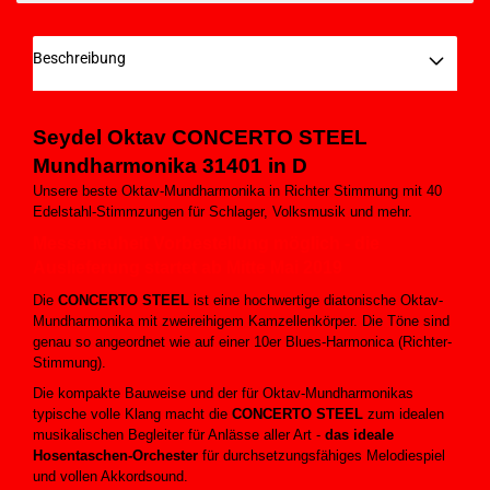
Beschreibung
Seydel Oktav CONCERTO STEEL
Mundharmonika 31401 in D
Unsere beste Oktav-Mundharmonika in Richter Stimmung mit 40
Edelstahl-Stimmzungen für Schlager, Volksmusik und mehr.
Messeneuheit Vorbestellung möglich - die
Auslieferung startet ab Mitte Mai 2019
Die
CONCERTO STEEL
ist eine hochwertige diatonische Oktav-
Mundharmonika mit zweireihigem Kamzellenkörper. Die Töne sind
genau so angeordnet wie auf einer 10er Blues-Harmonica (Richter-
Stimmung).
Die kompakte Bauweise und der für Oktav-Mundharmonikas
typische volle Klang macht die
CONCERTO STEEL
zum idealen
musikalischen Begleiter für Anlässe aller Art -
das ideale
Hosentaschen-Orchester
für durchsetzungsfähiges Melodiespiel
und vollen Akkordsound.