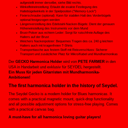
aufgestellt immer derselbe, siehe Bild rechts.
Winkelfeineinstellung: Erlaubt die exakte Festlegung des
Haltebügelwinkels in der Spielposition ("Memory-Lock")
Fixierschraube (optional): Kann für stabilen Halt des Vorderbügels
optional festgezogen werden
Längenverstellung des Edelstahl-Nacken-Bügels: Dient der genauen
Höheneinstellung des Instruments vor dem Mund
Brust-Polser aus echtem Leder: Sorgt für rutschfreie Auflage des
Halters auf der Brust
Weichers Nackenpolster: Bequemes Tragen des ca. 240 g leichten
Halters auch mit kragenfreien T-Shirts
Transporttasche aus festem Stoff mit Reisverschluss: Sicherer
Transport und zusätzlicher Platz für Mikro/Kabel und Mundharmonikas
Der
GECKO Harmonica Holder
wird von
PETE FARMER
in den
USA in Handarbeit und exklusiv für SEYDEL hergestellt.
Ein Muss für jeden Gitarristen mit Mundharmonika-
Ambitionen!
The first harmonica holder in the history of Seydel.
The Seydel Gecko is a modern holder for Blues harmonicas. It
comes with a practical magnetic mount, quick-drop functionality
and all possible adjustment options for stress-free playing. Comes
with a practical canvas bag.
A must-have for all harmonica loving guitar
players!