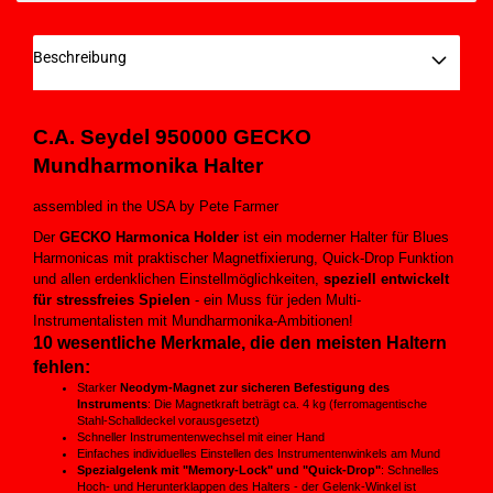
Beschreibung
C.A. Seydel
950000
GECKO
Mundharmonika Halter
assembled in the USA by Pete Farmer
Der
GECKO Harmonica Holder
ist ein moderner Halter für Blues
Harmonicas mit praktischer Magnetfixierung, Quick-Drop Funktion
und allen erdenklichen Einstellmöglichkeiten,
speziell entwickelt
für stressfreies Spielen
- ein Muss für jeden Multi-
Instrumentalisten mit Mundharmonika-Ambitionen!
10 wesentliche Merkmale, die den meisten Haltern
fehlen:
Starker
Neodym-Magnet zur sicheren Befestigung des
Instruments
: Die Magnetkraft beträgt ca. 4 kg (ferromagentische
Stahl-Schalldeckel vorausgesetzt)
Schneller Instrumentenwechsel mit einer Hand
Einfaches individuelles Einstellen des Instrumentenwinkels am Mund
Spezialgelenk mit "Memory-Lock" und "Quick-Drop"
: Schnelles
Hoch- und Herunterklappen des Halters - der Gelenk-Winkel ist