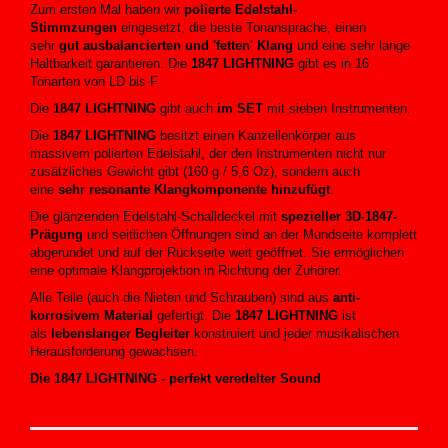
Zum ersten Mal haben wir
polierte Edelstahl-
Stimmzungen
eingesetzt, die beste Tonansprache, einen
sehr
gut ausbalancierten und 'fetten' Klang
und eine sehr lange
Haltbarkeit garantieren. Die
1847 LIGHTNING
gibt es in 16
Tonarten von LD bis F.
Die
1847 LIGHTNING
gibt auch
im SET
mit sieben Instrumenten.
Die
1847 LIGHTNING
besitzt einen Kanzellenkörper aus
massivem polierten Edelstahl, der den Instrumenten nicht nur
zusätzliches Gewicht gibt (160 g / 5,6 Oz), sondern auch
eine
sehr resonante Klangkomponente hinzufügt
.
Die glänzenden Edelstahl-Schalldeckel mit
spezieller 3D-1847-
Prägung
und seitlichen Öffnungen sind an der Mundseite komplett
abgerundet und auf der Rückseite weit geöffnet. Sie ermöglichen
eine optimale Klangprojektion in Richtung der Zuhörer.
Alle Teile (auch die Nieten und Schrauben) sind aus
anti-
korrosivem Material
gefertigt. Die
1847 LIGHTNING
ist
als
lebenslanger Begleiter
konstruiert und jeder musikalischen
Herausforderung gewachsen.
Die 1847 LIGHTNING - perfekt veredelter Sound