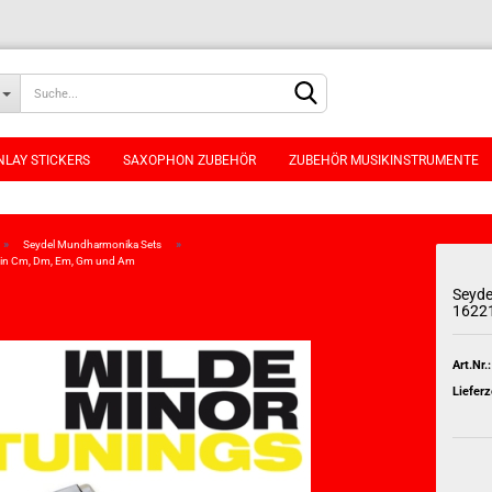
NLAY STICKERS
SAXOPHON ZUBEHÖR
ZUBEHÖR MUSIKINSTRUMENTE
»
»
Seydel Mundharmonika Sets
t in Cm, Dm, Em, Gm und Am
Seyde
16221
Konto erstellen
Passwort vergessen
Art.Nr.:
Lieferz