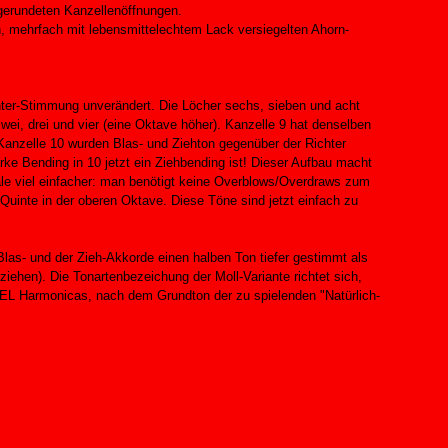
gerundeten Kanzellenöffnungen.
n, mehrfach mit lebensmittelechtem Lack versiegelten Ahorn-
chter-Stimmung unverändert. Die Löcher sechs, sieben und acht
wei, drei und vier (eine Oktave höher). Kanzelle 9 hat denselben
Kanzelle 10 wurden Blas- und Ziehton gegenüber der Richter
e Bending in 10 jetzt ein Ziehbending ist! Dieser Aufbau macht
ale viel einfacher: man benötigt keine Overblows/Overdraws zum
 Quinte in der oberen Oktave. Diese Töne sind jetzt einfach zu
Blas- und der Zieh-Akkorde einen halben Ton tiefer gestimmt als
 ziehen). Die Tonartenbezeichung der Moll-Variante richtet sich,
DEL Harmonicas, nach dem Grundton der zu spielenden "Natürlich-