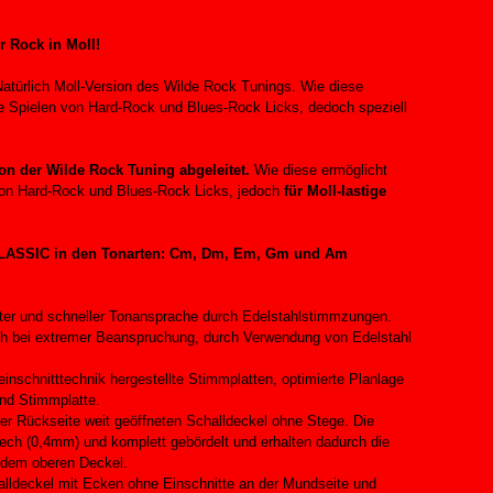
r Rock in Moll!
 Natürlich Moll-Version des Wilde Rock Tunings. Wie diese
e Spielen von Hard-Rock und Blues-Rock Licks, dedoch speziell
on der Wilde Rock Tuning abgeleitet.
Wie diese
ermöglicht
von Hard-Rock und Blues-Rock Licks, jedoch
für Moll-lastige
7 CLASSIC in den Tonarten: Cm, Dm, Em, Gm und Am
ichter und schneller Tonansprache durch Edelstahlstimmzungen.
auch bei extremer Beanspruchung, durch Verwendung von Edelstahl
einschnitttechnik hergestellte Stimmplatten, optimierte Planlage
nd Stimmplatte.
er Rückseite weit geöffneten Schalldeckel ohne Stege. Die
lech (0,4mm) und komplett gebördelt und erhalten dadurch die
dem oberen Deckel.
halldeckel mit Ecken ohne Einschnitte an der Mundseite und