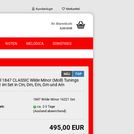
Kundenlogin
Merkzettel
Ihr Warenkorb
0,00 EUR
NOTEN
MELODICA
SONSTIGES
NEU
TOP
l 1847 CLASSIC Wilde Minor (Moll) Tunings
 im Set in Cm, Dm, Em, Gm und Am
?
1847 Wilde Minor 16221 Set
eit:
ca. 2-3 Tage
(Ausland abweichend)
495,00 EUR