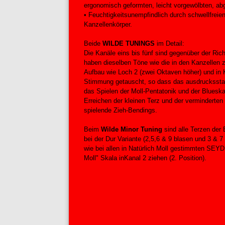
ergonomisch geformten, leicht vorgewölbten, ab
• Feuchtigkeitsunempfindlich durch schwellfreie
Kanzellenkörper.
Beide
WILDE TUNINGS
im Detail:
Die Kanäle eins bis fünf sind gegenüber der Ri
haben dieselben Töne wie die in den Kanzellen z
Aufbau wie Loch 2 (zwei Oktaven höher) und in 
Stimmung getauscht, so dass das ausdrucksstark
das Spielen der Moll-Pentatonik und der Bluesk
Erreichen der kleinen Terz und der verminderten
spielende Zieh-Bendings.
Beim
Wilde Minor Tuning
sind alle Terzen der 
bei der Dur Variante (2,5,6 & 9 blasen und 3 & 7
wie bei allen in Natürlich Moll gestimmten SEY
Moll" Skala inKanal 2 ziehen (2. Position).