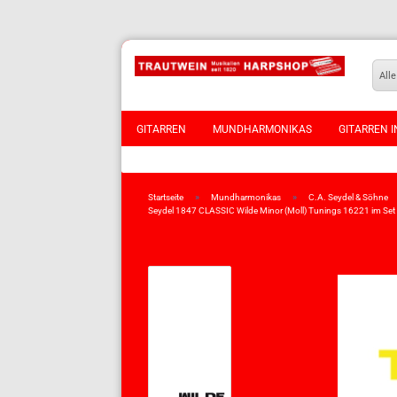
Alle
GITARREN
MUNDHARMONIKAS
GITARREN I
VIOLINEN
»
»
Startseite
Mundharmonikas
C.A. Seydel & Söhne
Seydel 1847 CLASSIC Wilde Minor (Moll) Tunings 16221 im Se