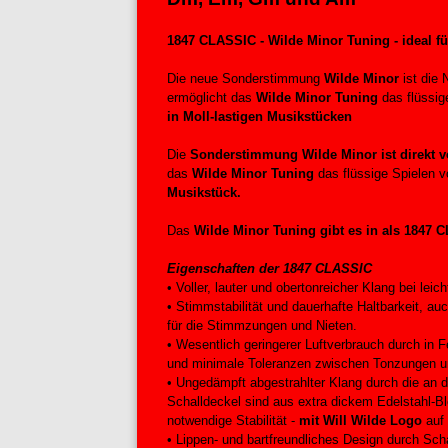
1847 CLASSIC - Wilde Minor Tuning - ideal fü
Die neue Sonderstimmung
Wilde Minor
ist die
ermöglicht das
Wilde Minor Tuning
das flüssig
in Moll-lastigen Musikstücken
Die
Sonderstimmung Wilde Minor ist direkt v
das
Wilde Minor Tuning
das flüssige Spielen 
Musikstück.
Das
Wilde Minor Tuning gibt es in als 184
Eigenschaften der 1847 CLASSIC
• Voller, lauter und obertonreicher Klang bei le
• Stimmstabilität und dauerhafte Haltbarkeit, 
für die Stimmzungen und Nieten.
• Wesentlich geringerer Luftverbrauch durch in F
und minimale Toleranzen zwischen Tonzungen u
• Ungedämpft abgestrahlter Klang durch die an d
Schalldeckel sind aus extra dickem Edelstahl-B
notwendige Stabilität -
mit Will Wilde Logo
auf 
• Lippen- und bartfreundliches Design durch Sc