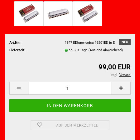
NEU
Art.Nr.:
1847 EDharmonica 16201ED in E
Lieferzeit:
ca. 2-3 Tage
(Ausland abweichend)
99,00 EUR
zzgl.
Versand
AUF DEN MERKZETTEL