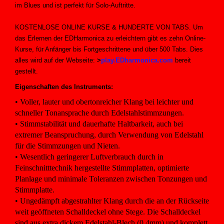
im Blues und ist perfekt für Solo-Auftritte.
KOSTENLOSE ONLINE KURSE & HUNDERTE VON TABS. Um
das Erlernen der EDHarmonica zu erleichtern gibt es zehn Online-
Kurse, für Anfänger bis Fortgeschrittene und über 500 Tabs. Dies
alles wird auf der Webseite:
>
play.EDharmonica.com
bereit
gestellt.
Eigenschaften des Instruments:
• Voller, lauter und obertonreicher Klang bei leichter und
schneller Tonansprache durch Edelstahlstimmzungen.
• Stimmstabilität und dauerhafte Haltbarkeit, auch bei
extremer Beanspruchung, durch Verwendung von Edelstahl
für die Stimmzungen und Nieten.
• Wesentlich geringerer Luftverbrauch durch in
Feinschnitttechnik hergestellte Stimmplatten, optimierte
Planlage und minimale Toleranzen zwischen Tonzungen und
Stimmplatte.
• Ungedämpft abgestrahlter Klang durch die an der Rückseite
weit geöffneten Schalldeckel ohne Stege. Die Schalldeckel
sind aus extra dickem Edelstahl-Blech (0,4mm) und komplett