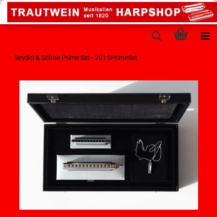
Seydel & Söhne Prime Set - 2015PrimeSet