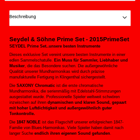
Beschreibung
Seydel & Söhne
Prime Set -
2015PrimeSet
SEYDEL Prime Set..unsere besten Instrumente
Dieses exklusive Set vereint unsere besten Instrumente in einer
edlen Sammelschatulle.
Ein Muss für Sammler, Liebhaber und
Musiker
, die das Besondere suchen. Die außergewöhnliche
Qualität unserer Mundharmonikas wird durch präzise
manufakturelle Fertigung in Klingenthal sichergestellt.
Die
SAXONY Chromatic
ist die erste chromatische
Mundharmonika, die serienmäßig mit Edelstahl-Stimmzungen
ausgestattet wurde. Professionelle Spieler weltweit schwören
inzwischen auf ihren
dynamischen und klaren Sound, gepaart
mit hoher Luftdichtigkeit und außergewöhnlich guter
Tonkontrolle.
Die
1847 NOBLE
ist das Flagschiff unserer erfolgreichen 1847-
Familie von Blues-Harmonikas. Viele Spieler haben damit nach
langer Suche
endlich ihren
eigenen
Sound gefunden
.