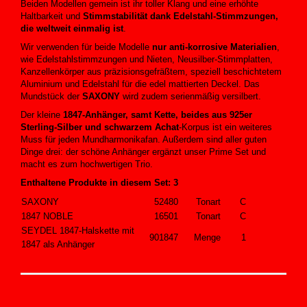
Beiden Modellen gemein ist ihr toller Klang und eine erhöhte
Haltbarkeit und
Stimmstabilität dank Edelstahl-Stimmzungen,
die weltweit einmalig ist
.
Wir verwenden für beide Modelle
nur anti-korrosive Materialien
,
wie Edelstahlstimmzungen und Nieten, Neusilber-Stimmplatten,
Kanzellenkörper aus präzisionsgefräßtem, speziell beschichtetem
Aluminium und Edelstahl für die edel mattierten Deckel. Das
Mundstück der
SAXONY
wird zudem serienmäßig versilbert.
Der kleine
1847-Anhänger, samt Kette, beides aus 925er
Sterling-Silber und schwarzem Achat
-Korpus ist ein weiteres
Muss für jeden Mundharmonikafan. Außerdem sind aller guten
Dinge drei: der schöne Anhänger ergänzt unser Prime Set und
macht es zum hochwertigen Trio.
Enthaltene Produkte in diesem Set: 3
SAXONY
52480
Tonart
C
1847 NOBLE
16501
Tonart
C
SEYDEL 1847-Halskette mit
901847
Menge
1
1847 als Anhänger