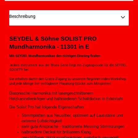
Beschreibung
SEYDEL
& Söhne SOLIST PRO
Mundharmonika - 11301 in E
Mit SEYDEL Mundharmonikas den richtigen Einstieg finden:
Jedem Instrument aus der Blues Serie liegt ein Zugangscode für die SEYDEL
SOCIETY bei.
Sie erhalten damit den Gratis-Zugang zu unserem Beginner-Video-Workshop
und jede Menge frei verfügbarer Playalong-Stücke zum Mitspielen!
Diatonische Harmonika mit lasergeschnittenem
Holzkanzellenkörper und halbniederen Schalldeckel in Edelstahl
Die Solist Pro hat folgende Eigenschaften:
Stimmplatten aus Neusilber, optimiert auf Lautstärke und
extreme Luftdichtigkeit
sehr gute Ansprache - traditionelle Messing-Stimmzungen
halbniedere Deckel für brillianten Klang
geschliffener Holzkanzellenkörper, mehrfach versiegelt