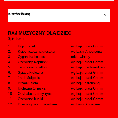
Beschreibung
RAJ MUZYCZNY DLA DZIECI
Spis tresci:
1.
Kopciuszek
wg bajki braci Grimm
2.
Ksiezniczka na groszku
wg basni Andersena
3.
Cyganska ballada
tekst wlasny
4.
Czerwony Kapturek
wg bajki braci Grimm
5.
Jedrus wsrod elfow
wg bajki Kedzierskiego
6.
Spiaca krolewna
wg bajki braci Grimm
7.
Jas i Malgosia
wg bajki braci Grimm
8.
Przadki zlota
wg bajki estonskiej
9.
Krolewna Sniezka
wg bajki braci Grimm
10.
O rybaku i zlotey rybce
wg bajki braci Grimm
11.
Czerwone buciki
wg bajki braci Grimm
12.
Dziewczynka z zapalkami
wg basni Andersen