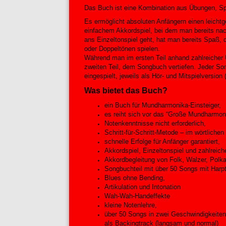
Das Buch ist eine Kombination aus Übungen, Sp
Es ermöglicht absoluten Anfängern einen leicht
einfachem Akkordspiel, bei dem man bereits nach
ans Einzeltonspiel geht, hat man bereits Spaß
oder Doppeltönen spielen.
Während man im ersten Teil anhand zahlreicher 
zweiten Teil, dem Songbuch vertiefen. Jeder So
eingespielt, jeweils als Hör- und Mitspielversion
Was bietet das Buch?
ein Buch für Mundharmonika-Einsteiger,
es reiht sich vor das “Große Mundharmon
Notenkenntnisse nicht erforderlich,
Schritt-für-Schritt-Metode – im wörtlich
schnelle Erfolge für Anfänger garantiert,
Akkordspiel, Einzeltonspiel und zahlreich
Akkordbegleitung von Folk, Walzer, Polka
Songbuchteil mit über 50 Songs mit Harp
Blues ohne Bending,
Artikulation und Intonation
Wah-Wah-Handeffekte
kleine Notenlehre,
über 50 Songs in zwei Geschwindigkeiten 
als Backingtrack (langsam und normal)