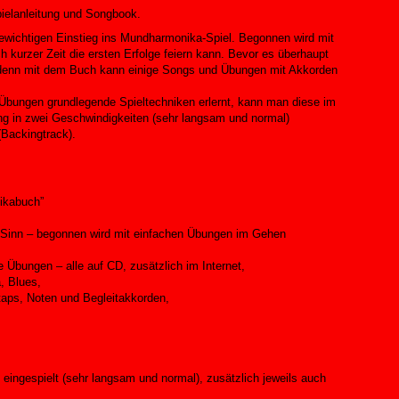
ielanleitung und Songbook.
gewichtigen Einstieg ins Mundharmonika-Spiel. Begonnen wird mit
 kurzer Zeit die ersten Erfolge feiern kann. Bevor es überhaupt
, denn mit dem Buch kann einige Songs und Übungen mit Akkorden
Übungen grundlegende Spieltechniken erlernt, kann man diese im
ng in zwei Geschwindigkeiten (sehr langsam und normal)
 (Backingtrack).
ikabuch”
en Sinn – begonnen wird mit einfachen Übungen im Gehen
e Übungen – alle auf CD, zusätzlich im Internet,
, Blues,
taps, Noten und Begleitakkorden,
eingespielt (sehr langsam und normal), zusätzlich jeweils auch