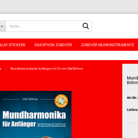
NLAY STICKERS
SAXOPHON ZUBEHÖR
ZUBEHÖR MUSIKINSTRUMENTE
»
a
Mundharmonika für Anfänger mit CD von Olaf Böhme
Mundh
Böhm
Konto erstellen
Art.Nr.:
Passwort vergessen
Lieferz