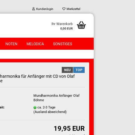
Kundenlogin
Merkzettel
Ihr Warenkorb
0,00 EUR
NOTEN
MELODICA
SONSTIGES
NEU
TOP
armonika für Anfänger mit CD von Olaf
e
Mundharmonika Anfänger Olaf
?
Böhme
eit:
ca. 2-3 Tage
(Ausland abweichend)
19,95 EUR