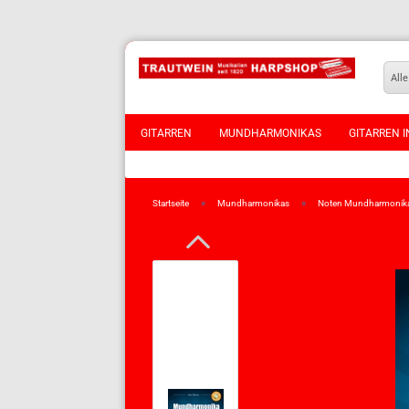
Alle
GITARREN
MUNDHARMONIKAS
GITARREN I
VIOLINEN
»
»
Startseite
Mundharmonikas
Noten Mundharmonik