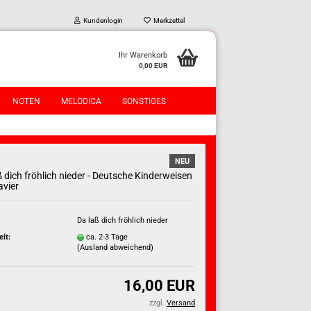
Kundenlogin
Merkzettel
Ihr Warenkorb
0,00 EUR
NOTEN
MELODICA
SONSTIGES
NEU
ß dich fröhlich nieder - Deutsche Kinderweisen
avier
Da laß dich fröhlich nieder
?
eit:
ca. 2-3 Tage
(Ausland abweichend)
16,00 EUR
zzgl.
Versand