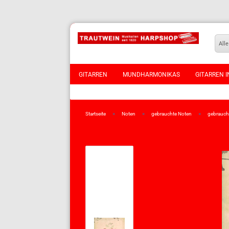
Alle
GITARREN
MUNDHARMONIKAS
GITARREN I
VIOLINEN
»
»
»
Startseite
Noten
gebrauchte Noten
gebraucht