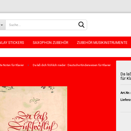
NLAY STICKERS
SAXOPHON ZUBEHÖR
ZUBEHÖR MUSIKINSTRUMENTE
»
e Noten für Klavier
Da laß dich fröhlich nieder - Deutsche Kinderweisen für Klavier
Da la
für Kl
Konto erstellen
Art.Nr.:
Passwort vergessen
Lieferz