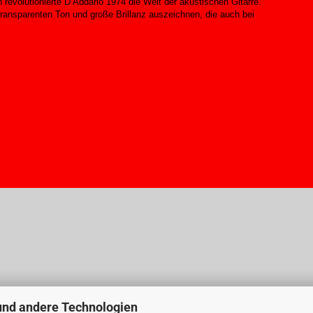
revolutionierte D’Addario 1974 die Welt der akustischen Gitarre.
 transparenten Ton und große Brillanz auszeichnen, die auch bei
und andere Technologien