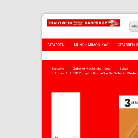
Alle
GITARREN
MUNDHARMONIKAS
GITARREN I
VIOLINEN
»
»
»
Startseite
Zubehör Musikinstrumente
Saiten
D´Addario EJ15-3D Phosphor Bronze 3-er Set Saiten für Western