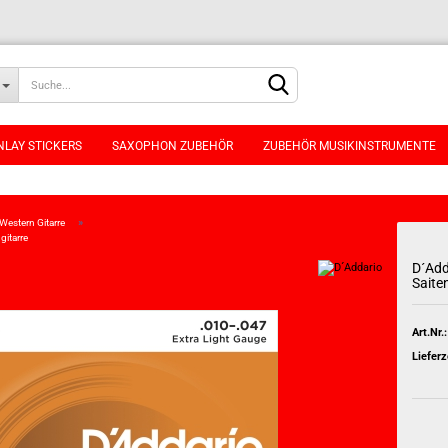
NLAY STICKERS
SAXOPHON ZUBEHÖR
ZUBEHÖR MUSIKINSTRUMENTE
»
Western Gitarre
gitarre
D´Add
Saite
Konto erstellen
Passwort vergessen
Art.Nr.:
Lieferz