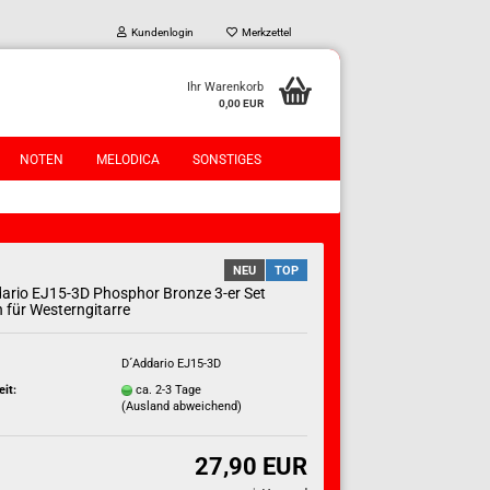
Kundenlogin
Merkzettel
Ihr Warenkorb
0,00 EUR
NOTEN
MELODICA
SONSTIGES
NEU
TOP
ario EJ15-3D Phosphor Bronze 3-er Set
n für Westerngitarre
?
D´Addario EJ15-3D
eit:
ca. 2-3 Tage
(Ausland abweichend)
27,90 EUR