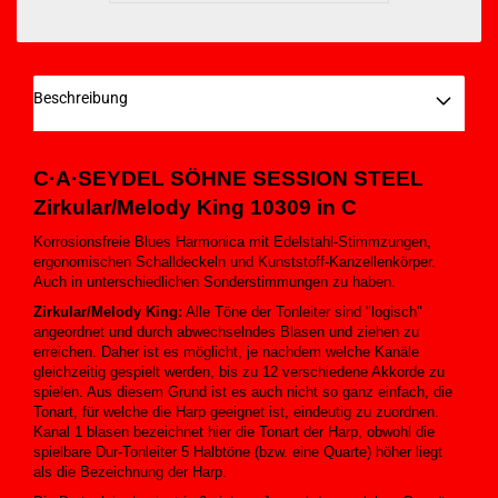
Beschreibung
C·A·SEYDEL SÖHNE SESSION STEEL
Zirkular/Melody King
10309
in C
Korrosionsfreie Blues Harmonica mit Edelstahl-Stimmzungen,
ergonomischen Schalldeckeln und Kunststoff-Kanzellenkörper.
Auch in unterschiedlichen Sonderstimmungen zu haben.
Zirkular/Melody King:
Alle Töne der Tonleiter sind "logisch"
angeordnet und durch abwechselndes Blasen und ziehen zu
erreichen. Daher ist es möglicht, je nachdem welche Kanäle
gleichzeitig gespielt werden, bis zu 12 verschiedene Akkorde zu
spielen. Aus diesem Grund ist es auch nicht so ganz einfach, die
Tonart, für welche die Harp geeignet ist, eindeutig zu zuordnen.
Kanal 1 blasen bezeichnet hier die Tonart der Harp, obwohl die
spielbare Dur-Tonleiter 5 Halbtöne (bzw. eine Quarte) höher liegt
als die Bezeichnung der Harp.