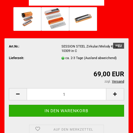
NEU
Art.Nr.:
SESSION STEEL Zirkular/Melody King
10309 in C
Lieferzeit:
ca. 2-3 Tage
(Ausland abweichend)
69,00 EUR
zzgl.
Versand
AUF DEN MERKZETTEL