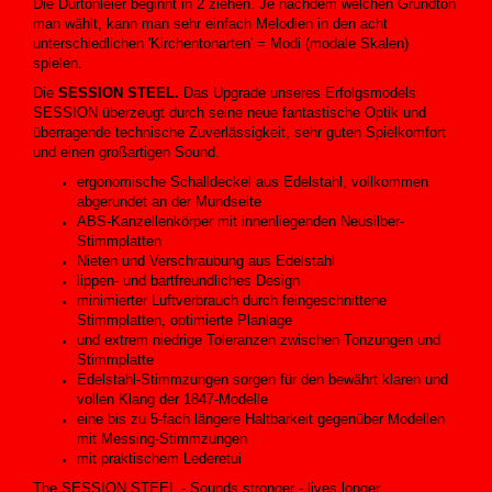
Die Durtonleier beginnt in 2 ziehen. Je nachdem welchen Grundton
man wählt, kann man sehr einfach Melodien in den acht
unterschiedlichen 'Kirchentonarten' = Modi (modale Skalen)
spielen.
Die
SESSION STEEL.
Das Upgrade unseres Erfolgsmodels
SESSION überzeugt durch seine neue fantastische Optik und
überragende technische Zuverlässigkeit, sehr guten Spielkomfort
und einen großartigen Sound.
ergonomische Schalldeckel aus Edelstahl, vollkommen
abgerundet an der Mundseite
ABS-Kanzellenkörper mit innenliegenden Neusilber-
Stimmplatten
Nieten und Verschraubung aus Edelstahl
lippen- und bartfreundliches Design
minimierter Luftverbrauch durch feingeschnittene
Stimmplatten, optimierte Planlage
und extrem niedrige Toleranzen zwischen Tonzungen und
Stimmplatte
Edelstahl-Stimmzungen sorgen für den bewährt klaren und
vollen Klang der 1847-Modelle
eine bis zu 5-fach längere Haltbarkeit gegenüber Modellen
mit Messing-Stimmzungen
mit praktischem Lederetui
The SESSION STEEL - Sounds stronger - lives longer