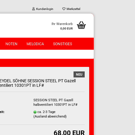
Kundenlogin
Merkzettel
Ihr Warenkorb
0,00 EUR
NOTEN
MELODICA
SONSTIGES
NEU
SEYDEL SÖHNE SESSION STEEL PT Gazell
entiliert 10301PT in LF#
?
SESSION STEEL PT Gazell
halbventiliert 10301PT in LF#
eit:
ca. 2-3 Tage
(Ausland abweichend)
68,00 EUR