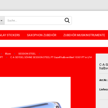
NLAY STICKERS
SAXOPHON ZUBEHÖR
ZUBEHÖR MUSIKINSTRUMENTE
»
»
»
Blues
SESSION STEEL
»
1PT
C·A·SEYDEL SÖHNE SESSION STEEL PT Gazell halbventiliert 10301PT in LF#
C·A·
halbv
Konto erstellen
Passwort vergessen
Art.Nr.:
Lieferz