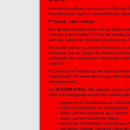
Korrosionsfreie Blues Harmonica mit Edelstahl
Kanzellenkörper. Auch in unterschiedlichen So
PT Gazell - halb-ventiliert:
Dem geübeten Spieler bietet sich die Möglichkei
Ziehtöne in den Kanälen 7-10 mit der Bending Te
dass das Spielen der fehlenden chromatischen T
Die Ventile sind auf der unteren Stimmplatte in 
Außerdem sind die Zungen der oberen Stimmplatte
Außenseite).Bei verbesserter Luftdichtigkeit blei
erhalten!
PT Gazell ist ein Meister auf der halb-ventilier
möglich wird!! Wir verwenden ein spezielles Vent
Ventilgeräusche).
Die
SESSION STEEL
. Das Upgrade unseres Er
Optik und überragende technische Zuverlässigke
ergonomische Schalldeckel aus Edelstah
ABS-Kanzellenkörper mit innenliegenden 
Nieten und Verschraubung aus Edelstahl
lippen- und bartfreundliches Design
minimierter Luftverbrauch durch feingesch
und extrem niedrige Toleranzen zwische