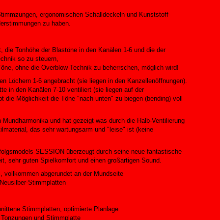
-Stimmzungen, ergonomischen Schalldeckeln und Kunststoff-
nderstimmungen zu haben.
t, die Tonhöhe der Blastöne in den Kanälen 1-6 und die der
chnik so zu steuern,
öne, ohne die Overblow-Technik zu beherrschen, möglich wird!
den Löchern 1-6 angebracht (sie liegen in den Kanzellenöffnungen).
 in den Kanälen 7-10 ventiliert (sie liegen auf der
bt die Möglichkeit die Töne "nach unten" zu biegen (bending) voll
ten Mundharmonika und hat gezeigt was durch die Halb-Ventilierung
ilmaterial, das sehr wartungsarm und "leise" ist (keine
folgsmodels SESSION überzeugt durch seine neue fantastische
it, sehr guten Spielkomfort und einen großartigen Sound.
l, vollkommen abgerundet an der Mundseite
Neusilber-Stimmplatten
nittene Stimmplatten, optimierte Planlage
n Tonzungen und Stimmplatte