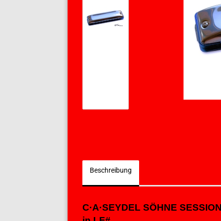
Beschreibung
C·A·SEYDEL SÖHNE SESSIO
in LF#