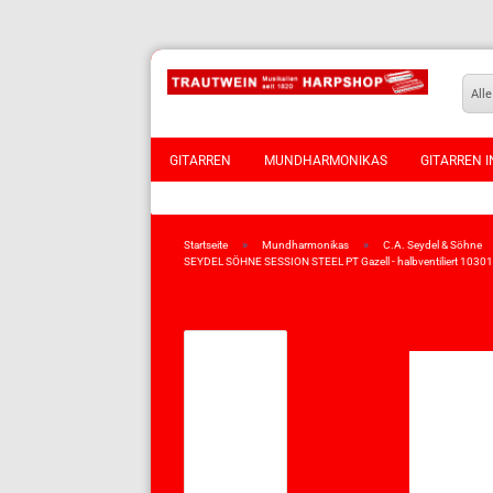
Alle
GITARREN
MUNDHARMONIKAS
GITARREN I
VIOLINEN
»
»
Startseite
Mundharmonikas
C.A. Seydel & Söhne
SEYDEL SÖHNE SESSION STEEL PT Gazell - halbventiliert 1030