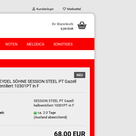
Kundenlogin
Merkzettel
Ihr Warenkorb
0,00 EUR
NOTEN
MELODICA
SONSTIGES
NEU
SEYDEL SÖHNE SESSION STEEL PT Gazell
entiliert 10301PT in F
?
SESSION STEEL PT Gazell
halbventiliert 10301PT in F
eit:
ca. 2-3 Tage
(Ausland abweichend)
68,00 EUR