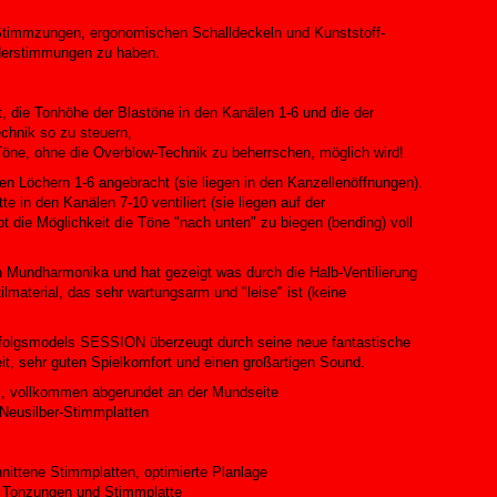
-Stimmzungen, ergonomischen Schalldeckeln und Kunststoff-
nderstimmungen zu haben.
t, die Tonhöhe der Blastöne in den Kanälen 1-6 und die der
chnik so zu steuern,
öne, ohne die Overblow-Technik zu beherrschen, möglich wird!
den Löchern 1-6 angebracht (sie liegen in den Kanzellenöffnungen).
 in den Kanälen 7-10 ventiliert (sie liegen auf der
bt die Möglichkeit die Töne "nach unten" zu biegen (bending) voll
ten Mundharmonika und hat gezeigt was durch die Halb-Ventilierung
ilmaterial, das sehr wartungsarm und "leise" ist (keine
folgsmodels SESSION überzeugt durch seine neue fantastische
it, sehr guten Spielkomfort und einen großartigen Sound.
l, vollkommen abgerundet an der Mundseite
Neusilber-Stimmplatten
nittene Stimmplatten, optimierte Planlage
n Tonzungen und Stimmplatte