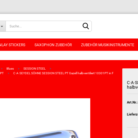
NLAY STICKERS
SAXOPHON ZUBEHÖR
ZUBEHÖR MUSIKINSTRUMENTE
»
»
»
Blues
SESSION STEEL
»
1PT
C·A·SEYDEL SÖHNE SESSION STEEL PT Gazell halbventiliert 10301PT in F
C·A·
halbv
Konto erstellen
Passwort vergessen
Art.Nr.:
Lieferz