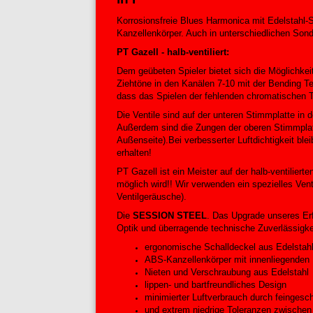
Korrosionsfreie Blues Harmonica mit Edelstahl
Kanzellenkörper. Auch in unterschiedlichen So
PT Gazell - halb-ventiliert:
Dem geübeten Spieler bietet sich die Möglichkei
Ziehtöne in den Kanälen 7-10 mit der Bending Te
dass das Spielen der fehlenden chromatischen T
Die Ventile sind auf der unteren Stimmplatte in 
Außerdem sind die Zungen der oberen Stimmplatte
Außenseite).Bei verbesserter Luftdichtigkeit blei
erhalten!
PT Gazell ist ein Meister auf der halb-ventilier
möglich wird!! Wir verwenden ein spezielles Vent
Ventilgeräusche).
Die
SESSION STEEL
. Das Upgrade unseres Er
Optik und überragende technische Zuverlässigke
ergonomische Schalldeckel aus Edelstah
ABS-Kanzellenkörper mit innenliegenden 
Nieten und Verschraubung aus Edelstahl
lippen- und bartfreundliches Design
minimierter Luftverbrauch durch feingesch
und extrem niedrige Toleranzen zwische