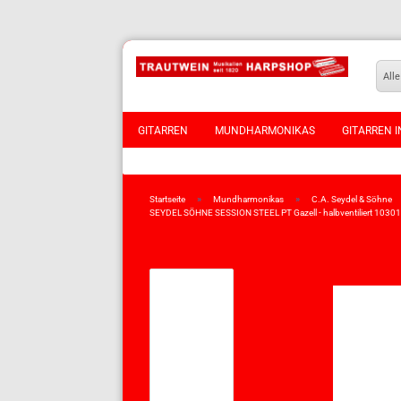
Alle
GITARREN
MUNDHARMONIKAS
GITARREN I
VIOLINEN
»
»
Startseite
Mundharmonikas
C.A. Seydel & Söhne
SEYDEL SÖHNE SESSION STEEL PT Gazell - halbventiliert 1030