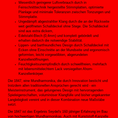
Wesentlich geringerer Luftverbrauch durch in
Feinschnitttechnik hergestellte Stimmplatten, optimierte
Planlage und minimale Toleranzen zwischen Tonzungen und
Stimmplatte.
Ungedämpft abgestrahlter Klang durch die an der Rückseite
weit geöffneten Schalldeckel ohne Stege. Die Schalldeckel
sind aus extra dickem,
Edelstahl-Blech (0,4mm) und komplett gebördelt und
erhalten dadurch die notwendige Stabilität.
Lippen- und bartfreundliches Design durch Schalldeckel mit
Ecken ohne Einschnitte an der Mundseite und ergonomisch
geformten, leicht vorgewölbten, abgerundeten
Kanzellenöffnungen.
Feuchtigkeitsunempfindlich durch schwellfreien, mehrfach
mit lebensmittelechtem Lack versiegelten Ahorn-
Kanzellenkörper.
Die 1847, eine Mundharmonika, die durch Innovation besticht und
trotzdem allen traditionellen Ansprüchen gerecht wird - ein
Meisterinstrument, das gelungenes Design mit hervorragenden
Spieleigenschaften, voluminöser Klangfülle und bisher ungekannter
Langlebigkeit vereint und in dieser Kombination neue Maßstäbe
setzt.
Die 1847 ist das Ergebnis Seydel's 160 jähriger Erfahrung im Bau
von hochwertigen Mundharmonikas. Auch mit Kunststoff-Kanzelle