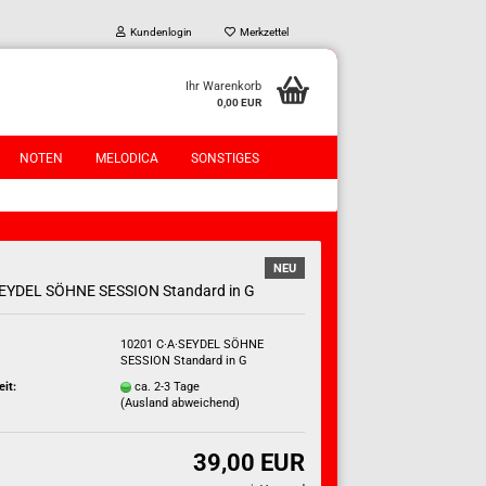
Kundenlogin
Merkzettel
Ihr Warenkorb
0,00 EUR
NOTEN
MELODICA
SONSTIGES
NEU
SEYDEL SÖHNE SESSION Standard in G
10201 C·A·SEYDEL SÖHNE
?
SESSION Standard in G
eit:
ca. 2-3 Tage
(Ausland abweichend)
39,00 EUR