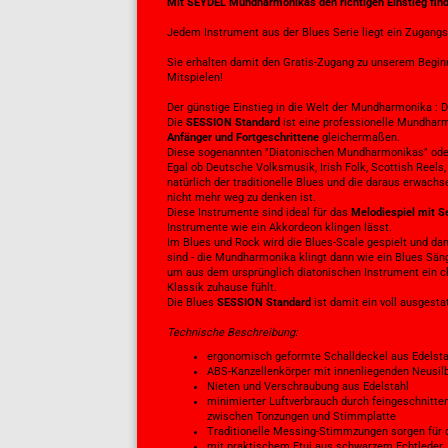
Mit SEYDEL Mundharmonikas den richtigen Einstieg fin
Jedem Instrument aus der Blues Serie liegt ein Zugang
Sie erhalten damit den Gratis-Zugang zu unserem Begin
Mitspielen!
Der günstige Einstieg in die Welt der Mundharmonika 
Die
SESSION Standard
ist eine professionelle Mundharm
Anfänger und Fortgeschrittene
gleichermaßen.
Diese sogenannten "Diatonischen Mundharmonikas" oder a
Egal ob Deutsche Volksmusik, Irish Folk, Scottish Reel
natürlich der traditionelle Blues und die daraus erwac
nicht mehr weg zu denken ist.
Diese Instrumente sind ideal für das
Melodiespiel mit S
Instrumente wie ein Akkordeon klingen lässt.
Im Blues und Rock wird die Blues-Scale gespielt und da
sind - die Mundharmonika klingt dann wie ein Blues Sän
um aus dem ursprünglich diatonischen Instrument ein c
Klassik zuhause fühlt.
Die Blues
SESSION Standard
ist damit ein voll ausgesta
Technische Beschreibung:
ergonomisch geformte Schalldeckel aus Edelst
ABS-Kanzellenkörper mit innenliegenden Neusilb
Nieten und Verschraubung aus Edelstahl
minimierter Luftverbrauch durch feingeschnitte
zwischen Tonzungen und Stimmplatte
Traditionelle Messing-Stimmzungen sorgen fü
mit praktischem Etui aus schwarzem Echtleder