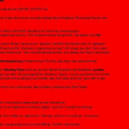
den:
scode für die SEYDEL SOCIETY bei.
ner-Video-Workshop und jede Menge frei verfügbarer Playalong-Stücke zum
: Die Blues SESSION Standard mit Messing Stimmzungen
onika und wird zu 100% in Deutschland hergestellt. Sie eignet sich
für
uch "Blues Harmonicas" genannt, sind für Musikstile aller Art geeignet.
s, Französische Chansons, englischsprachige Folk Songs aus den 70ern oder
hsene Rockmusik. Dies sind die Musik-Genres, aus denen die Blues Harmonica
elbstbegleitung
(Zungenschlag-Technik) geeignet, was diese kleinen
mit
Bending-Töne
benötigt, die auf diesen Diatonischen Modellen
spielbar
ger aus dem Mississippi-Delta. Moderne Spieler nutzen zusätzlich Overblows
hromatisch-spielbares zu machen, das sich dann auch im Jazz oder in der
ttetes Solo-Instrument, das in jeder Hosentasche Platz findet!
ahl, vollkommen abgerundet an der Mundseite
er-Stimmplatten in schwarz; lippen- und bartfreundliches Design
ne Stimmplatten, optimierte Planlage und extrem niedrige Toleranzen
r den ausgewogenenen Gesamtklang - Richter-Stimmung