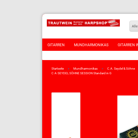
Alle
GITARREN
MUNDHARMONIKAS
GITARREN I
VIOLINEN
»
»
Startseite
Mundharmonikas
C.A. Seydel & Söhne
C·A·SEYDEL SÖHNE SESSION Standard in G