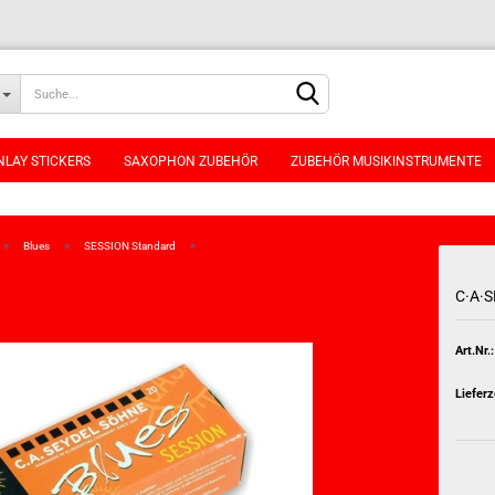
NLAY STICKERS
SAXOPHON ZUBEHÖR
ZUBEHÖR MUSIKINSTRUMENTE
»
»
»
Blues
SESSION Standard
C·A·
Konto erstellen
Art.Nr.:
Passwort vergessen
Lieferz