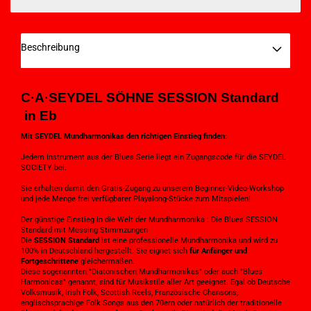
Beschreibung
C·A·SEYDEL SÖHNE
SESSION Standard
in Eb
Mit SEYDEL Mundharmonikas den richtigen Einstieg finden:
Jedem Instrument aus der Blues Serie liegt ein Zugangscode für die SEYDEL
SOCIETY bei.
Sie erhalten damit den Gratis-Zugang zu unserem Beginner-Video-Workshop
und jede Menge frei verfügbarer Playalong-Stücke zum Mitspielen!
Der günstige Einstieg in die Welt der Mundharmonika : Die Blues SESSION
Standard mit Messing Stimmzungen
Die
SESSION Standard
ist eine professionelle Mundharmonika und wird zu
100% in Deutschland hergestellt. Sie eignet sich
für Anfänger und
Fortgeschrittene
gleichermaßen.
Diese sogenannten "Diatonischen Mundharmonikas" oder auch "Blues
Harmonicas" genannt, sind für Musikstile aller Art geeignet. Egal ob Deutsche
Volksmusik, Irish Folk, Scottish Reels, Französische Chansons,
englischsprachige Folk Songs aus den 70ern oder natürlich der traditionelle