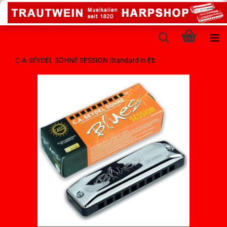
C·A·SEYDEL SÖHNE SESSION Standard in Eb