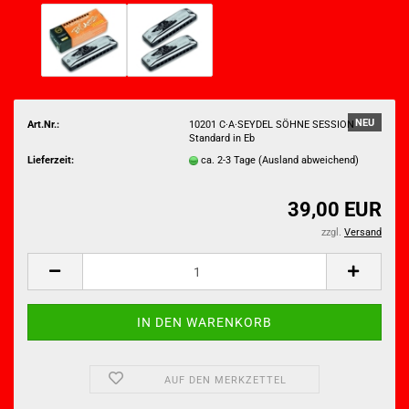
NEU
Art.Nr.:
10201 C·A·SEYDEL SÖHNE SESSION
Standard in Eb
Lieferzeit:
ca. 2-3 Tage
(Ausland abweichend)
39,00 EUR
zzgl.
Versand
AUF DEN MERKZETTEL