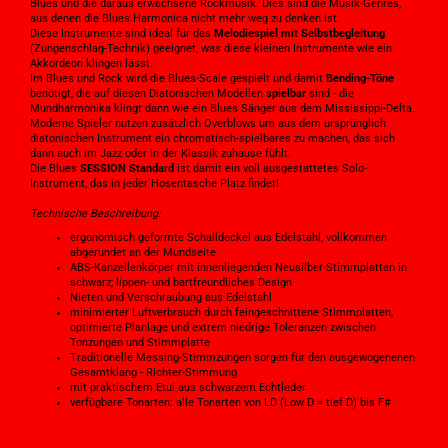
Blues und die daraus erwachsene Rockmusik. Dies sind die Musik-Genres,
aus denen die Blues Harmonica nicht mehr weg zu denken ist.
Diese Instrumente sind ideal für das
Melodiespiel mit Selbstbegleitung
(Zungenschlag-Technik) geeignet, was diese kleinen Instrumente wie ein
Akkordeon klingen lässt.
Im Blues und Rock wird die Blues-Scale gespielt und damit
Bending-Töne
benötigt, die auf diesen Diatonischen Modellen
spielbar
sind - die
Mundharmonika klingt dann wie ein Blues Sänger aus dem Mississippi-Delta.
Moderne Spieler nutzen zusätzlich Overblows um aus dem ursprünglich
diatonischen Instrument ein chromatisch-spielbares zu machen, das sich
dann auch im Jazz oder in der Klassik zuhause fühlt.
Die Blues
SESSION Standard
ist damit ein voll ausgestattetes Solo-
Instrument, das in jeder Hosentasche Platz findet!
Technische Beschreibung:
ergonomisch geformte Schalldeckel aus Edelstahl, vollkommen
abgerundet an der Mundseite
ABS-Kanzellenkörper mit innenliegenden Neusilber-Stimmplatten in
schwarz; lippen- und bartfreundliches Design
Nieten und Verschraubung aus Edelstahl
minimierter Luftverbrauch durch feingeschnittene Stimmplatten,
optimierte Planlage und extrem niedrige Toleranzen zwischen
Tonzungen und Stimmplatte
Traditionelle Messing-Stimmzungen sorgen für den ausgewogenenen
Gesamtklang - Richter-Stimmung
mit praktischem Etui aus schwarzem Echtleder
verfügbare Tonarten: alle Tonarten von LD (Low D = tief D) bis F#