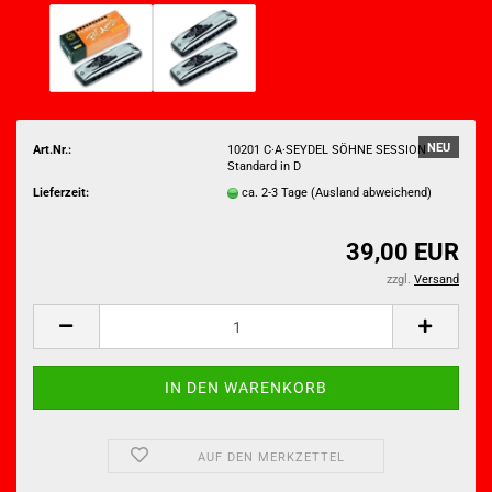
NEU
Art.Nr.:
10201 C·A·SEYDEL SÖHNE SESSION
Standard in D
Lieferzeit:
ca. 2-3 Tage
(Ausland abweichend)
39,00 EUR
zzgl.
Versand
AUF DEN MERKZETTEL