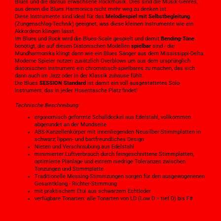
Blues und die daraus erwachsene Rockmusik. Dies sind die Musik-Genres,
aus denen die Blues Harmonica nicht mehr weg zu denken ist.
Diese Instrumente sind ideal für das
Melodiespiel mit Selbstbegleitung
(Zungenschlag-Technik) geeignet, was diese kleinen Instrumente wie ein
Akkordeon klingen lässt.
Im Blues und Rock wird die Blues-Scale gespielt und damit
Bending-Töne
benötigt, die auf diesen Diatonischen Modellen
spielbar
sind - die
Mundharmonika klingt dann wie ein Blues Sänger aus dem Mississippi-Delta.
Moderne Spieler nutzen zusätzlich Overblows um aus dem ursprünglich
diatonischen Instrument ein chromatisch-spielbares zu machen, das sich
dann auch im Jazz oder in der Klassik zuhause fühlt.
Die Blues
SESSION Standard
ist damit ein voll ausgestattetes Solo-
Instrument, das in jeder Hosentasche Platz findet!
Technische Beschreibung:
ergonomisch geformte Schalldeckel aus Edelstahl, vollkommen
abgerundet an der Mundseite
ABS-Kanzellenkörper mit innenliegenden Neusilber-Stimmplatten in
schwarz; lippen- und bartfreundliches Design
Nieten und Verschraubung aus Edelstahl
minimierter Luftverbrauch durch feingeschnittene Stimmplatten,
optimierte Planlage und extrem niedrige Toleranzen zwischen
Tonzungen und Stimmplatte
Traditionelle Messing-Stimmzungen sorgen für den ausgewogenenen
Gesamtklang - Richter-Stimmung
mit praktischem Etui aus schwarzem Echtleder
verfügbare Tonarten: alle Tonarten von LD (Low D = tief D) bis F#