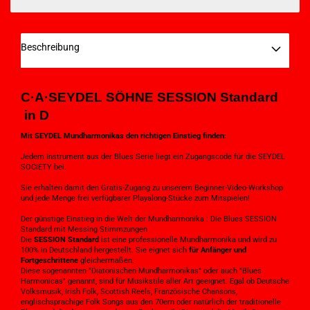
Beschreibung
C·A·SEYDEL SÖHNE
SESSION Standard
in D
Mit SEYDEL Mundharmonikas den richtigen Einstieg finden:
Jedem Instrument aus der Blues Serie liegt ein Zugangscode für die SEYDEL
SOCIETY bei.
Sie erhalten damit den Gratis-Zugang zu unserem Beginner-Video-Workshop
und jede Menge frei verfügbarer Playalong-Stücke zum Mitspielen!
Der günstige Einstieg in die Welt der Mundharmonika : Die Blues SESSION
Standard mit Messing Stimmzungen
Die
SESSION Standard
ist eine professionelle Mundharmonika und wird zu
100% in Deutschland hergestellt. Sie eignet sich
für Anfänger und
Fortgeschrittene
gleichermaßen.
Diese sogenannten "Diatonischen Mundharmonikas" oder auch "Blues
Harmonicas" genannt, sind für Musikstile aller Art geeignet. Egal ob Deutsche
Volksmusik, Irish Folk, Scottish Reels, Französische Chansons,
englischsprachige Folk Songs aus den 70ern oder natürlich der traditionelle