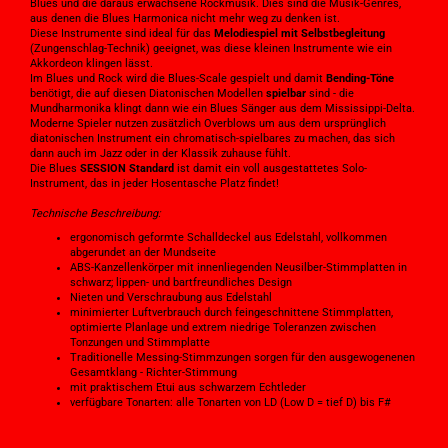
Blues und die daraus erwachsene Rockmusik. Dies sind die Musik-Genres,
aus denen die Blues Harmonica nicht mehr weg zu denken ist.
Diese Instrumente sind ideal für das
Melodiespiel mit Selbstbegleitung
(Zungenschlag-Technik) geeignet, was diese kleinen Instrumente wie ein
Akkordeon klingen lässt.
Im Blues und Rock wird die Blues-Scale gespielt und damit
Bending-Töne
benötigt, die auf diesen Diatonischen Modellen
spielbar
sind - die
Mundharmonika klingt dann wie ein Blues Sänger aus dem Mississippi-Delta.
Moderne Spieler nutzen zusätzlich Overblows um aus dem ursprünglich
diatonischen Instrument ein chromatisch-spielbares zu machen, das sich
dann auch im Jazz oder in der Klassik zuhause fühlt.
Die Blues
SESSION Standard
ist damit ein voll ausgestattetes Solo-
Instrument, das in jeder Hosentasche Platz findet!
Technische Beschreibung:
ergonomisch geformte Schalldeckel aus Edelstahl, vollkommen
abgerundet an der Mundseite
ABS-Kanzellenkörper mit innenliegenden Neusilber-Stimmplatten in
schwarz; lippen- und bartfreundliches Design
Nieten und Verschraubung aus Edelstahl
minimierter Luftverbrauch durch feingeschnittene Stimmplatten,
optimierte Planlage und extrem niedrige Toleranzen zwischen
Tonzungen und Stimmplatte
Traditionelle Messing-Stimmzungen sorgen für den ausgewogenenen
Gesamtklang - Richter-Stimmung
mit praktischem Etui aus schwarzem Echtleder
verfügbare Tonarten: alle Tonarten von LD (Low D = tief D) bis F#