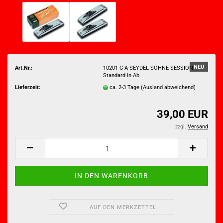
NEU
Art.Nr.:
10201 C·A·SEYDEL SÖHNE SESSION
Standard in Ab
Lieferzeit:
ca. 2-3 Tage
(Ausland abweichend)
39,00 EUR
zzgl.
Versand
AUF DEN MERKZETTEL