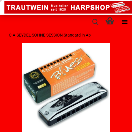
C·A·SEYDEL SÖHNE SESSION Standard in Ab