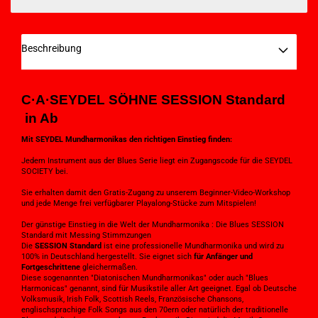
Beschreibung
C·A·SEYDEL SÖHNE
SESSION Standard
in Ab
Mit SEYDEL Mundharmonikas den richtigen Einstieg finden:
Jedem Instrument aus der Blues Serie liegt ein Zugangscode für die SEYDEL
SOCIETY bei.
Sie erhalten damit den Gratis-Zugang zu unserem Beginner-Video-Workshop
und jede Menge frei verfügbarer Playalong-Stücke zum Mitspielen!
Der günstige Einstieg in die Welt der Mundharmonika : Die Blues SESSION
Standard mit Messing Stimmzungen
Die
SESSION Standard
ist eine professionelle Mundharmonika und wird zu
100% in Deutschland hergestellt. Sie eignet sich
für Anfänger und
Fortgeschrittene
gleichermaßen.
Diese sogenannten "Diatonischen Mundharmonikas" oder auch "Blues
Harmonicas" genannt, sind für Musikstile aller Art geeignet. Egal ob Deutsche
Volksmusik, Irish Folk, Scottish Reels, Französische Chansons,
englischsprachige Folk Songs aus den 70ern oder natürlich der traditionelle