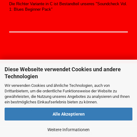
Die Richter Variante in C ist Bestandteil unseres "Soundcheck Vol.
1: Blues Beginner Pack"
Diese Webseite verwendet Cookies und andere
Technologien
MEHR ÜBER...
Impressum
Wir verwenden Cookies und ähnliche Technologien, auch von
Kontakt
Drittanbietern, um die ordentliche Funktionsweise der Website zu
AGB
gewährleisten, die Nutzung unseres Angebotes zu analysieren und Ihnen
Widerrufsrecht
ein bestmögliches Einkaufserlebnis bieten zu können.
Datenschutzerklärung
Cookie Einstellungen
Alle Akzeptieren
Weitere Informationen
Webshop
by Gambio.de © 2023