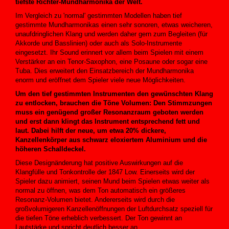
tiefste Richter-Mundharmonika der Welt.
Im Vergleich zu 'normal' gestimmten Modellen haben tief
gestimmte Mundharmonikas einen sehr sonoren, etwas weicheren,
unaufdringlichen Klang und werden daher gern zum Begleiten (für
Akkorde und Basslinien) oder auch als Solo-Instrumente
eingesetzt. Ihr Sound erinnert vor allem beim Spielen mit einem
Verstärker an ein Tenor-Saxophon, eine Posaune oder sogar eine
Tuba. Dies erweitert den Einsatzbereich der Mundharmonika
enorm und eröffnet dem Spieler viele neue Möglichkeiten.
Um den tief gestimmten Instrumenten den gewünschten Klang
zu entlocken, brauchen die Töne Volumen: Den Stimmzungen
muss ein genügend großer Resonanzraum geboten werden
und erst dann klingt das Instrument entsprechend fett und
laut. Dabei hilft der neue, um etwa 20% dickere,
Kanzellenkörper aus schwarz eloxiertem Aluminium und die
höheren Schalldeckel.
Diese Designänderung hat positive Auswirkungen auf die
Klangfülle und Tonkontrolle der 1847 Low. Einerseits wird der
Spieler dazu animiert, seinen Mund beim Spielen etwas weiter als
normal zu öffnen, was dem Ton automatisch ein größeres
Resonanz-Volumen bietet. Andererseits wird durch die
großvolumigeren Kanzellenöffnungen der Luftdurchsatz speziell für
die tiefen Töne erheblich verbessert. Der Ton gewinnt an
Lautstärke und spricht deutlich besser an.