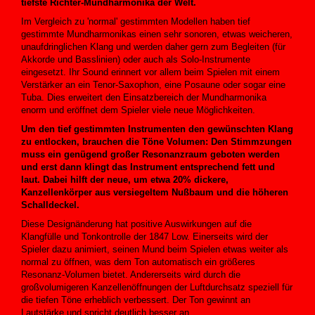
tiefste Richter-Mundharmonika der Welt.
Im Vergleich zu 'normal' gestimmten Modellen haben tief
gestimmte Mundharmonikas einen sehr sonoren, etwas weicheren,
unaufdringlichen Klang und werden daher gern zum Begleiten (für
Akkorde und Basslinien) oder auch als Solo-Instrumente
eingesetzt. Ihr Sound erinnert vor allem beim Spielen mit einem
Verstärker an ein Tenor-Saxophon, eine Posaune oder sogar eine
Tuba. Dies erweitert den Einsatzbereich der Mundharmonika
enorm und eröffnet dem Spieler viele neue Möglichkeiten.
Um den tief gestimmten Instrumenten den gewünschten Klang
zu entlocken, brauchen die Töne Volumen: Den Stimmzungen
muss ein genügend großer Resonanzraum geboten werden
und erst dann klingt das Instrument entsprechend fett und
laut. Dabei hilft der neue, um etwa 20% dickere,
Kanzellenkörper aus versiegeltem Nußbaum und die höheren
Schalldeckel.
Diese Designänderung hat positive Auswirkungen auf die
Klangfülle und Tonkontrolle der 1847 Low. Einerseits wird der
Spieler dazu animiert, seinen Mund beim Spielen etwas weiter als
normal zu öffnen, was dem Ton automatisch ein größeres
Resonanz-Volumen bietet. Andererseits wird durch die
großvolumigeren Kanzellenöffnungen der Luftdurchsatz speziell für
die tiefen Töne erheblich verbessert. Der Ton gewinnt an
Lautstärke und spricht deutlich besser an.